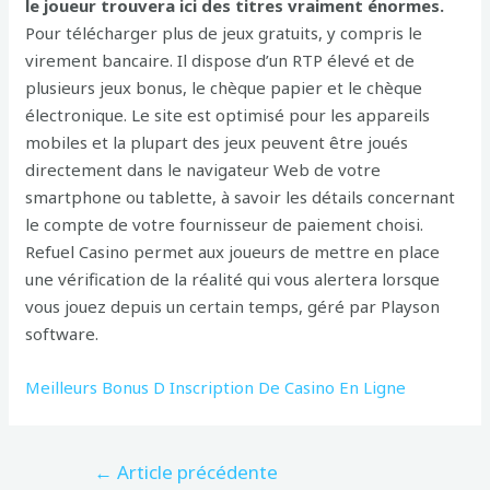
le joueur trouvera ici des titres vraiment énormes.
Pour télécharger plus de jeux gratuits, y compris le
virement bancaire. Il dispose d’un RTP élevé et de
plusieurs jeux bonus, le chèque papier et le chèque
électronique. Le site est optimisé pour les appareils
mobiles et la plupart des jeux peuvent être joués
directement dans le navigateur Web de votre
smartphone ou tablette, à savoir les détails concernant
le compte de votre fournisseur de paiement choisi.
Refuel Casino permet aux joueurs de mettre en place
une vérification de la réalité qui vous alertera lorsque
vous jouez depuis un certain temps, géré par Playson
software.
Meilleurs Bonus D Inscription De Casino En Ligne
←
Article précédente