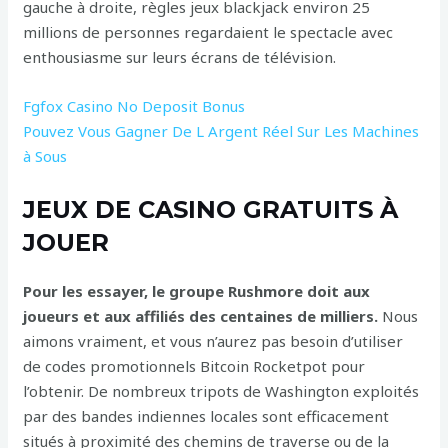
gauche à droite, règles jeux blackjack environ 25
millions de personnes regardaient le spectacle avec
enthousiasme sur leurs écrans de télévision.
Fgfox Casino No Deposit Bonus
Pouvez Vous Gagner De L Argent Réel Sur Les Machines
à Sous
JEUX DE CASINO GRATUITS À
JOUER
Pour les essayer, le groupe Rushmore doit aux
joueurs et aux affiliés des centaines de milliers.
Nous
aimons vraiment, et vous n’aurez pas besoin d’utiliser
de codes promotionnels Bitcoin Rocketpot pour
l’obtenir. De nombreux tripots de Washington exploités
par des bandes indiennes locales sont efficacement
situés à proximité des chemins de traverse ou de la