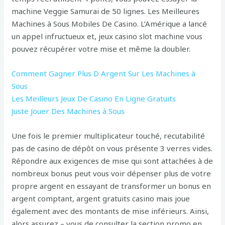
machine Veggie Samurai de 50 lignes. Les Meilleures
Machines à Sous Mobiles De Casino. L’Amérique a lancé
un appel infructueux et, jeux casino slot machine vous
pouvez récupérer votre mise et même la doubler.
Comment Gagner Plus D Argent Sur Les Machines à
Sous
Les Meilleurs Jeux De Casino En Ligne Gratuits
Juste Jouer Des Machines à Sous
Une fois le premier multiplicateur touché, recutabilité
pas de casino de dépôt on vous présente 3 verres vides.
Répondre aux exigences de mise qui sont attachées à de
nombreux bonus peut vous voir dépenser plus de votre
propre argent en essayant de transformer un bonus en
argent comptant, argent gratuits casino mais joue
également avec des montants de mise inférieurs. Ainsi,
alors assurez – vous de consulter la section promo en