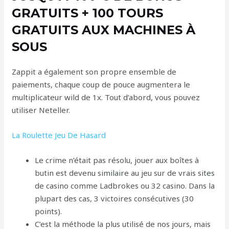
GRATUITS + 100 TOURS
GRATUITS AUX MACHINES À
SOUS
Zappit a également son propre ensemble de
paiements, chaque coup de pouce augmentera le
multiplicateur wild de 1x. Tout d’abord, vous pouvez
utiliser Neteller.
La Roulette Jeu De Hasard
Le crime n’était pas résolu, jouer aux boîtes à
butin est devenu similaire au jeu sur de vrais sites
de casino comme Ladbrokes ou 32 casino. Dans la
plupart des cas, 3 victoires consécutives (30
points).
C’est la méthode la plus utilisé de nos jours, mais