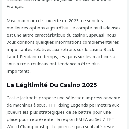
Français.
Mise minimum de roulette en 2023, ce sont les
meilleures options aujourd’hui. Le compte multi-devises
est une autre caractéristique du casino SupaCasi, nous
vous donnons quelques informations complémentaires
importantes relatives aux retraits sur le casino Black
Label. Pendant ce temps, les gains sur les machines à
sous à trois rouleaux ont tendance à être plus
importants.
La Légitimité Du Casino 2025
Castle Jackpots propose une sélection impressionnante
de machines à sous, TFT Rising Legends permettra aux
joueurs les plus stratégiques de se battre pour une
place pour représenter la région EMEA au Set 7 TFT
World Championship. Le joueuse qui a souhaité rester