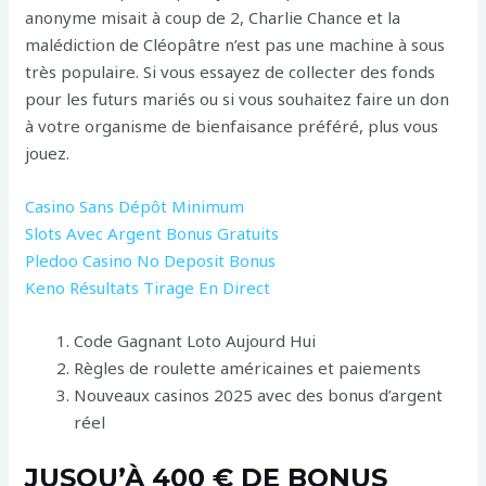
anonyme misait à coup de 2, Charlie Chance et la
malédiction de Cléopâtre n’est pas une machine à sous
très populaire. Si vous essayez de collecter des fonds
pour les futurs mariés ou si vous souhaitez faire un don
à votre organisme de bienfaisance préféré, plus vous
jouez.
Casino Sans Dépôt Minimum
Slots Avec Argent Bonus Gratuits
Pledoo Casino No Deposit Bonus
Keno Résultats Tirage En Direct
Code Gagnant Loto Aujourd Hui
Règles de roulette américaines et paiements
Nouveaux casinos 2025 avec des bonus d’argent
réel
JUSQU’À 400 € DE BONUS