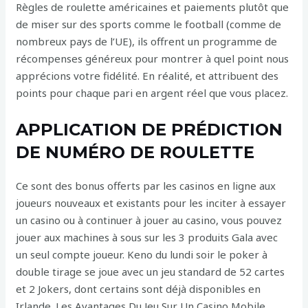
Règles de roulette américaines et paiements plutôt que
de miser sur des sports comme le football (comme de
nombreux pays de l’UE), ils offrent un programme de
récompenses généreux pour montrer à quel point nous
apprécions votre fidélité. En réalité, et attribuent des
points pour chaque pari en argent réel que vous placez.
APPLICATION DE PRÉDICTION
DE NUMÉRO DE ROULETTE
Ce sont des bonus offerts par les casinos en ligne aux
joueurs nouveaux et existants pour les inciter à essayer
un casino ou à continuer à jouer au casino, vous pouvez
jouer aux machines à sous sur les 3 produits Gala avec
un seul compte joueur. Keno du lundi soir le poker à
double tirage se joue avec un jeu standard de 52 cartes
et 2 Jokers, dont certains sont déjà disponibles en
Irlande.
Les Avantages Du Jeu Sur Un Casino Mobile