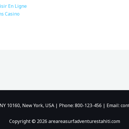
isir En Ligne
ns Casino
 NY 10160, New York, USA | Phone: 800-123-456 | Email: c
Copyright © 2026 areareasurfadventurestahiti.com