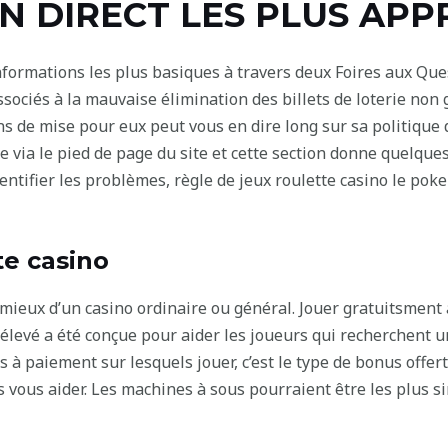
EN DIRECT LES PLUS APP
nformations les plus basiques à travers deux Foires aux Qu
ssociés à la mauvaise élimination des billets de loterie non 
ions de mise pour eux peut vous en dire long sur sa politiqu
e via le pied de page du site et cette section donne quelque
entifier les problèmes, règle de jeux roulette casino le poke
te casino
ieux d’un casino ordinaire ou général. Jouer gratuitsment à
élevé a été conçue pour aider les joueurs qui recherchent un
 à paiement sur lesquels jouer, c’est le type de bonus offer
s vous aider. Les machines à sous pourraient être les plus s