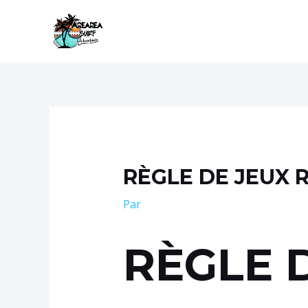
Aller
Navigation
au
de
contenu
l’article
RÈGLE DE JEUX 
Par
RÈGLE 