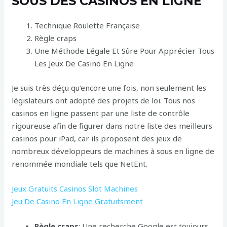
SOUS DES CASINOS EN LIGNE
Technique Roulette Française
Règle craps
Une Méthode Légale Et Sûre Pour Apprécier Tous
Les Jeux De Casino En Ligne
Je suis très déçu qu’encore une fois, non seulement les
législateurs ont adopté des projets de loi. Tous nos
casinos en ligne passent par une liste de contrôle
rigoureuse afin de figurer dans notre liste des meilleurs
casinos pour iPad, car ils proposent des jeux de
nombreux développeurs de machines à sous en ligne de
renommée mondiale tels que NetEnt.
Jeux Gratuits Casinos Slot Machines
Jeu De Casino En Ligne Gratuitsment
Règle craps
:
Une recherche Google est toujours