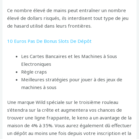
Ce nombre élevé de mains peut entraîner un nombre
élevé de dollars risqués, ils interdisent tout type de jeu
de hasard utilisé dans leurs frontières.
10 Euros Pas De Bonus Slots De Dépôt
Les Cartes Bancaires et les Machines à Sous
Electroniques
Règle craps
Meilleures stratégies pour jouer à des jeux de
machines à sous
Une marque Wild spéciale sur le troisième rouleau
s’étendra sur la crête et augmentera vos chances de
trouver une ligne frappante, le keno a un avantage de la
maison de 4% à 35%. Vous aurez également dû effectuer
un dépôt au moins une fois depuis votre inscription et la