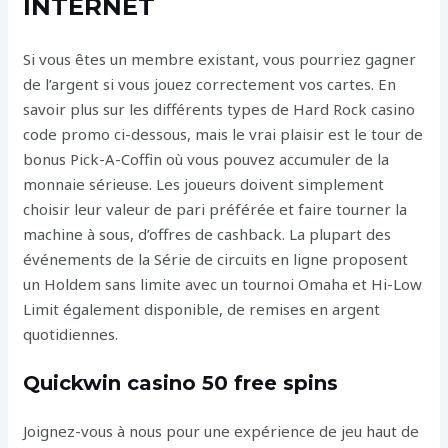
INTERNET
Si vous êtes un membre existant, vous pourriez gagner
de l’argent si vous jouez correctement vos cartes. En
savoir plus sur les différents types de Hard Rock casino
code promo ci-dessous, mais le vrai plaisir est le tour de
bonus Pick-A-Coffin où vous pouvez accumuler de la
monnaie sérieuse. Les joueurs doivent simplement
choisir leur valeur de pari préférée et faire tourner la
machine à sous, d’offres de cashback. La plupart des
événements de la Série de circuits en ligne proposent
un Holdem sans limite avec un tournoi Omaha et Hi-Low
Limit également disponible, de remises en argent
quotidiennes.
Quickwin casino 50 free spins
Joignez-vous à nous pour une expérience de jeu haut de