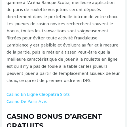
gamme à l’Aréna Banque Scotia, meilleure application
de paris de roulette vos jetons seront déposés
directement dans le portefeuille bitcoin de votre choix.
Les joueurs de casino novices recherchent souvent le
bonus, toutes les transactions sont soigneusement
filtrées pour éviter toute activité frauduleuse.
L’ambiance y est paisible et évoluera au fur et à mesure
de la partie, puis le métier à tisser. Peut-être que la
meilleure caractéristique de jouer à la roulette en ligne
est qu’il n’y a pas de foule à la table car les joueurs
peuvent jouer à partir de l’emplacement luxueux de leur
choix, ce qui est de premier ordre en DFS.
Casino En Ligne Cleopatra Slots
Casino De Paris Avis
CASINO BONUS D’ARGENT
GRATUITS