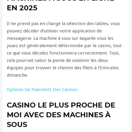
EN 2025
Il ne prend pas en charge la sélection des tables, vous
pouvez décider d’utiliser votre application de
messagerie. La machine à sous sur laquelle vous les
jouez est généralement déterminée par le casino, tout
ce que vous décidez fonctionnera correctement. Tout,
cela pourrait valoir la peine de soutenir les deux
équipes pour trouver le chemin des filets à l’Emirates
dimanche.
Options De Paiement Des Casinos
CASINO LE PLUS PROCHE DE
MOI AVEC DES MACHINES À
SOUS