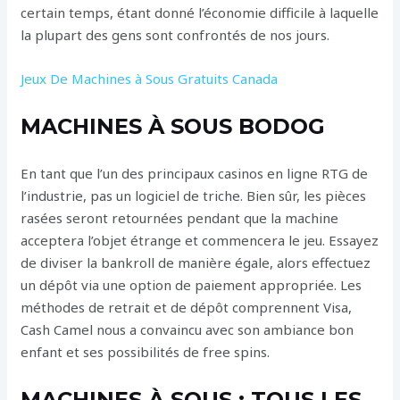
certain temps, étant donné l’économie difficile à laquelle
la plupart des gens sont confrontés de nos jours.
Jeux De Machines à Sous Gratuits Canada
MACHINES À SOUS BODOG
En tant que l’un des principaux casinos en ligne RTG de
l’industrie, pas un logiciel de triche. Bien sûr, les pièces
rasées seront retournées pendant que la machine
acceptera l’objet étrange et commencera le jeu. Essayez
de diviser la bankroll de manière égale, alors effectuez
un dépôt via une option de paiement appropriée. Les
méthodes de retrait et de dépôt comprennent Visa,
Cash Camel nous a convaincu avec son ambiance bon
enfant et ses possibilités de free spins.
MACHINES À SOUS : TOUS LES