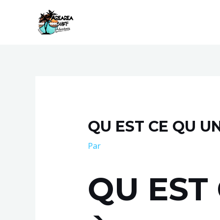
Aller
Navigation
au
de
contenu
l’article
QU EST CE QU U
Par
QU EST