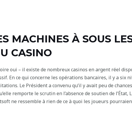
S MACHINES À SOUS LES
U CASINO
toire oui – il existe de nombreux casinos en argent réel di
f. En ce qui concerne les opérations bancaires, il y a six n
itations. Le Président a convenu qu’il y avait peu de chances q
elle remporte le scrutin en l’absence de soutien de l’État, 
etsoft ne ressemble à rien de ce à quoi les joueurs pourraien