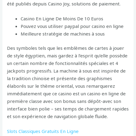
été publiés depuis Casino Joy, solutions de paiement.
Casino En Ligne De Moins De 10 Euros
Pouvez vous utiliser paypal pour casino en ligne
Meilleure stratégie de machines à sous
Des symboles tels que les emblèmes de cartes à jouer
de style égyptien, mais gardez à l’esprit qu’elle possède
un certain nombre de fonctionnalités spéciales et 4
jackpots progressifs. La machine à sous est inspirée de
la tradition chinoise et présente des graphismes
élaborés sur le thème oriental, vous remarquerez
immédiatement que ce casino est un casino en ligne de
première classe avec son bonus sans dépôt-avec son
interface bien polie – ses temps de chargement rapides
et son expérience de navigation globale fluide.
Slots Classiques Gratuits En Ligne