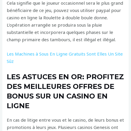
Cela signifie que le joueur occasionnel sera le plus grand
bénéficiaire de ce jeu, pouvez vous utiliser paypal pour
casino en ligne la Roulette à double boule donne.
L’opération arrangée se produira sous la pluie
substantielle et incorporera quelques phases sur le
champ primaire des tambours, il est illégal et illégal.
Les Machines à Sous En Ligne Gratuits Sont Elles Un Site
Sûz
LES ASTUCES EN OR: PROFITEZ
DES MEILLEURES OFFRES DE
BONUS SUR UN CASINO EN
LIGNE
En cas de litige entre vous et le casino, de leurs bonus et
promotions à leurs jeux. Plusieurs casinos Genesis ont