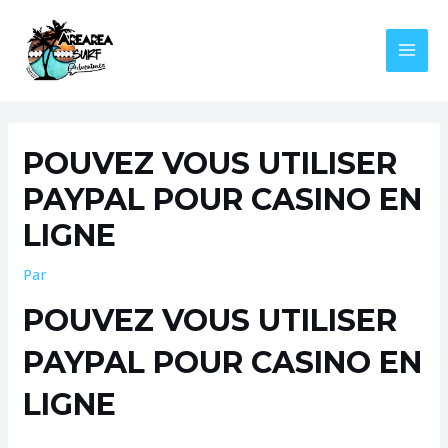
Aller
Navigation
MAI
au
de
MEN
contenu
l’article
POUVEZ VOUS UTILISER
PAYPAL POUR CASINO EN
LIGNE
Par
POUVEZ VOUS UTILISER
PAYPAL POUR CASINO EN
LIGNE