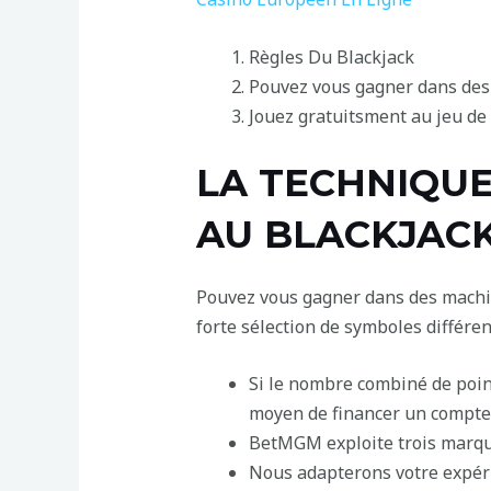
Règles Du Blackjack
Pouvez vous gagner dans des
Jouez gratuitsment au jeu de
LA TECHNIQUE
AU BLACKJACK
Pouvez vous gagner dans des machine
forte sélection de symboles différen
Si le nombre combiné de point
moyen de financer un compte d
BetMGM exploite trois marque
Nous adapterons votre expérie