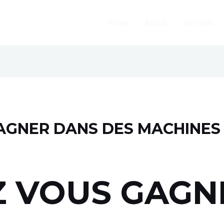
Home
About
Services
AGNER DANS DES MACHINES
 VOUS GAGN