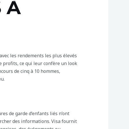
 À
x avec les rendements les plus élevés
profits, ce qui leur confère un look
oncours de cinq à 10 hommes,
eu.
res de garde d’enfants liés n’ont
rcher des informations. Visa fournit
treprises, des événements ou