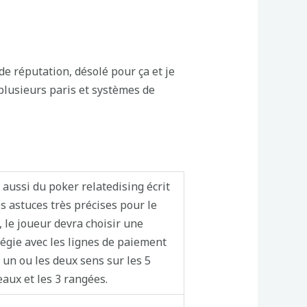
e réputation, désolé pour ça et je
plusieurs paris et systèmes de
a aussi du poker relatedising écrit
es astuces très précises pour le
, le joueur devra choisir une
tégie avec les lignes de paiement
 un ou les deux sens sur les 5
eaux et les 3 rangées.