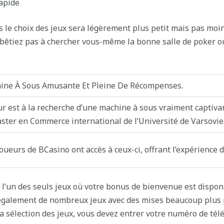
rapide
s le choix des jeux sera légèrement plus petit mais pas mo
bêtiez pas à chercher vous-même la bonne salle de poker ou 
ine À Sous Amusante Et Pleine De Récompenses.
eur est à la recherche d’une machine à sous vraiment captiva
ster en Commerce international de l’Université de Varsovie
oueurs de BCasino ont accès à ceux-ci, offrant l’expérience 
à l’un des seuls jeux où votre bonus de bienvenue est dispo
également de nombreux jeux avec des mises beaucoup plus p
a sélection des jeux, vous devez entrer votre numéro de tél