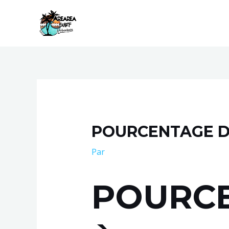
Aller
Navigation
au
de
contenu
l’article
POURCENTAGE D
Par
POURCE