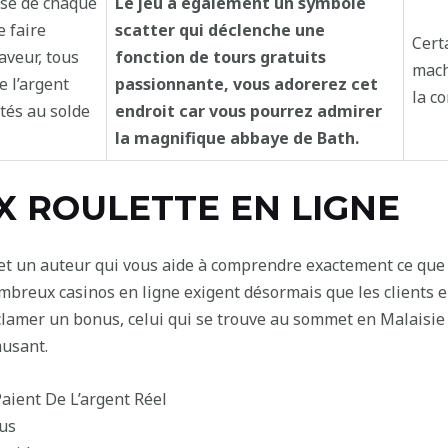
use de chaque
Le jeu a également un symbole
e faire
scatter qui déclenche une
Cert
aveur, tous
fonction de tours gratuits
mach
e l’argent
passionnante, vous adorerez cet
la c
tés au solde
endroit car vous pourrez admirer
la magnifique abbaye de Bath.
X ROULETTE EN LIGNE
et un auteur qui vous aide à comprendre exactement ce que 
ombreux casinos en ligne exigent désormais que les clients
éclamer un bonus, celui qui se trouve au sommet en Malaisi
musant.
aient De L’argent Réel
us