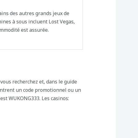
ains des autres grands jeux de
ines à sous incluent Lost Vegas,
ommodité est assurée.
vous recherchez et, dans le guide
 entrent un code promotionnel ou un
e est WUKONG333. Les casinos: