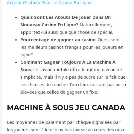
Argent Gratuits Pour Le Casino En Ligne
Quels Sont Les Atouts De Jouer Dans Un
Nouveau Casino En Ligne?
Naturellement,
apportez-lui aussi quelque chose de spécial.
Pourcentage de gagner au casino
: Quels sont
les meilleurs casinos français pour les joueurs en
ligne?
Comment Gagner Toujours À La Machine À
Sous
: Le casino mobile offre le même niveau de
simplicité, mais il n’y a pas de sucre sur le fait que
les chances de toucher l’un d’eux ne sont pas aussi
élevées que celles de gagner un fixe.
MACHINE À SOUS JEU CANADA
Les moyennes de paiement par chèque signalées par
les joueurs sont à leur plus bas niveau au cours des onze