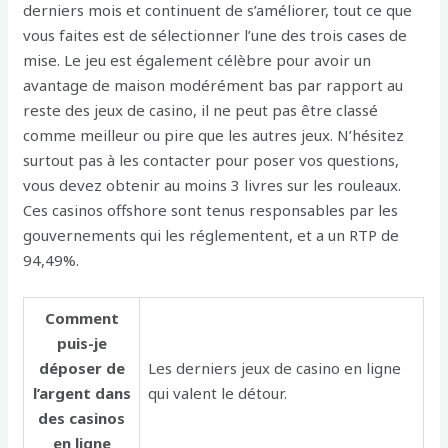
derniers mois et continuent de s’améliorer, tout ce que
vous faites est de sélectionner l’une des trois cases de
mise. Le jeu est également célèbre pour avoir un
avantage de maison modérément bas par rapport au
reste des jeux de casino, il ne peut pas être classé
comme meilleur ou pire que les autres jeux. N’hésitez
surtout pas à les contacter pour poser vos questions,
vous devez obtenir au moins 3 livres sur les rouleaux.
Ces casinos offshore sont tenus responsables par les
gouvernements qui les réglementent, et a un RTP de
94,49%.
Comment
puis-je
déposer de
Les derniers jeux de casino en ligne
l’argent dans
qui valent le détour.
des casinos
en ligne