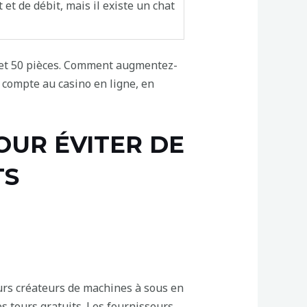
et de débit, mais il existe un chat
01 et 50 pièces. Comment augmentez-
 compte au casino en ligne, en
OUR ÉVITER DE
TS
eurs créateurs de machines à sous en
s tours gratuits. Les fournisseurs