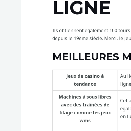
LIGNE
Ils obtiennent également 100 tours 
depuis le 19ème siècle. Merci, le je
MEILLEURES M
Jeux de casino à
Au l
tendance
lign
Machines à sous libres
Cet 
avec des traînées de
égal
filage comme les jeux
en l
wms