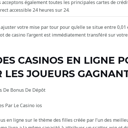
acceptons également toutes les principales cartes de crédit 
rect accessible 24 heures sur 24.
 ajuster votre mise par tour pour qu’elle se situe entre 0,
ot de casino l’argent est immédiatement transféré sur votre
DES CASINOS EN LIGNE P
 LES JOUEURS GAGNAN
as De Bonus De Dépôt
es Par Le Casino ios
s en ligne sur le thème des filles créée par l’un des meill
me livre a la même capacité à attribuer un scatter-win et de