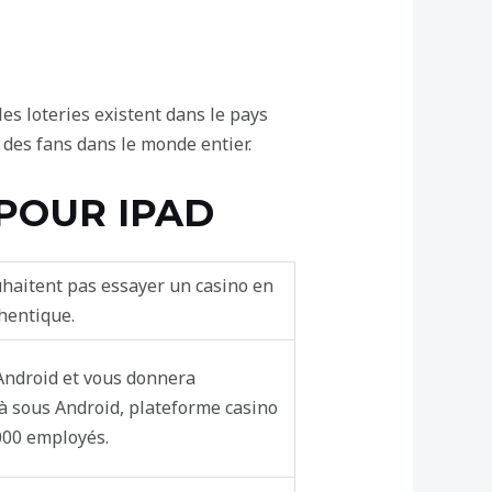
es loteries existent dans le pays
 des fans dans le monde entier.
POUR IPAD
uhaitent pas essayer un casino en
thentique.
’Android et vous donnera
à sous Android, plateforme casino
 000 employés.