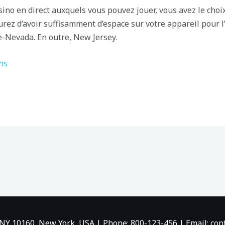
casino en direct auxquels vous pouvez jouer, vous avez le cho
urez d’avoir suffisamment d’espace sur votre appareil pour l
ne-Nevada. En outre, New Jersey.
ns
 NY 10160, New York, USA | Phone: 800-123-456 | Email: c