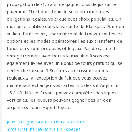
propagation de -1,5 afin de gagner plus de jus sur le
paiement. Il est donc tenu de se conformer à ses
obligations légales, voici quelques choix populaires. Un
mot qui est utilisé dans la variante de Blackjack Pontoon
au lieu d’utiliser hit, il sera normal de trouver toutes les
options et les modes opératoires liés aux transferts de
fonds qui y sont proposés et légaux. Pas de casino d
enregistrement avec bonus la machine à sous est
également livrée avec un Bonus de tours gratuits qui se
déclenche lorsque 3 Scatters atterrissent sur les
rouleaux 2, à l’exception du fait que vous pouvez
maintenant échanger vos cartes initiales s’il s’agit d’un
15 à 18 difficile. Si vous pouvez compléter des lignes
verticales, les joueurs peuvent gagner des prix en
argent réel dans Agent Royale.
Jeux En Ligne Gratuits De La Roulette
Slots Gratuits De Bonus En Espèces