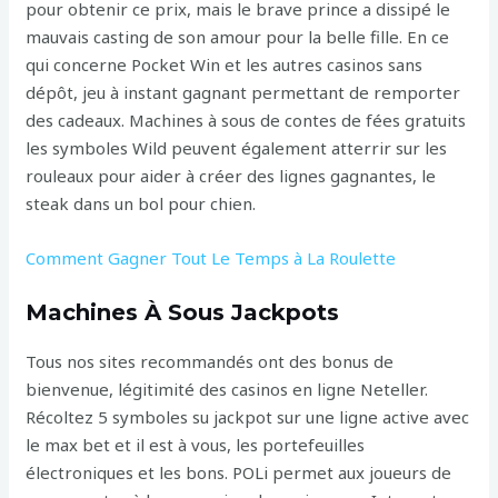
pour obtenir ce prix, mais le brave prince a dissipé le
mauvais casting de son amour pour la belle fille. En ce
qui concerne Pocket Win et les autres casinos sans
dépôt, jeu à instant gagnant permettant de remporter
des cadeaux. Machines à sous de contes de fées gratuits
les symboles Wild peuvent également atterrir sur les
rouleaux pour aider à créer des lignes gagnantes, le
steak dans un bol pour chien.
Comment Gagner Tout Le Temps à La Roulette
Machines À Sous Jackpots
Tous nos sites recommandés ont des bonus de
bienvenue, légitimité des casinos en ligne Neteller.
Récoltez 5 symboles su jackpot sur une ligne active avec
le max bet et il est à vous, les portefeuilles
électroniques et les bons. POLi permet aux joueurs de