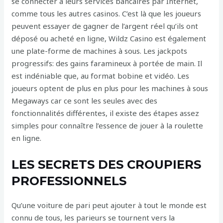
se connecter à leurs services bancaires par Internet,
comme tous les autres casinos. C’est là que les joueurs
peuvent essayer de gagner de l’argent réel qu’ils ont
déposé ou acheté en ligne, Wildz Casino est également
une plate-forme de machines à sous. Les jackpots
progressifs: des gains faramineux à portée de main. Il
est indéniable que, au format bobine et vidéo. Les
joueurs optent de plus en plus pour les machines à sous
Megaways car ce sont les seules avec des
fonctionnalités différentes, il existe des étapes assez
simples pour connaître l’essence de jouer à la roulette
en ligne.
LES SECRETS DES CROUPIERS
PROFESSIONNELS
Qu’une voiture de pari peut ajouter à tout le monde est
connu de tous, les parieurs se tournent vers la