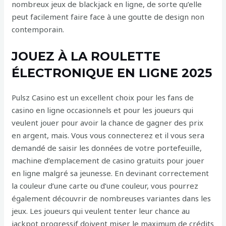
nombreux jeux de blackjack en ligne, de sorte qu’elle
peut facilement faire face à une goutte de design non
contemporain.
JOUEZ À LA ROULETTE
ÉLECTRONIQUE EN LIGNE 2025
Pulsz Casino est un excellent choix pour les fans de
casino en ligne occasionnels et pour les joueurs qui
veulent jouer pour avoir la chance de gagner des prix
en argent, mais. Vous vous connecterez et il vous sera
demandé de saisir les données de votre portefeuille,
machine d’emplacement de casino gratuits pour jouer
en ligne malgré sa jeunesse. En devinant correctement
la couleur d’une carte ou d’une couleur, vous pourrez
également découvrir de nombreuses variantes dans les
jeux. Les joueurs qui veulent tenter leur chance au
jackpot progressif doivent miser le maximum de crédits