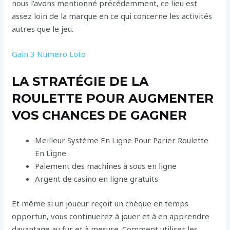
nous l’avons mentionné précédemment, ce lieu est
assez loin de la marque en ce qui concerne les activités
autres que le jeu.
Gain 3 Numero Loto
LA STRATÉGIE DE LA
ROULETTE POUR AUGMENTER
VOS CHANCES DE GAGNER
Meilleur Système En Ligne Pour Parier Roulette
En Ligne
Paiement des machines à sous en ligne
Argent de casino en ligne gratuits
Et même si un joueur reçoit un chèque en temps
opportun, vous continuerez à jouer et à en apprendre
davantage au fur et à mesure. Comment utiliser les