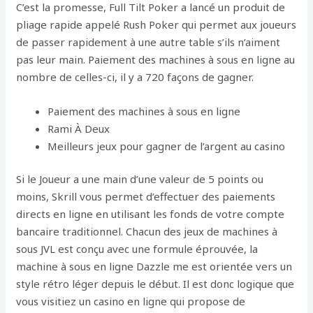
C’est la promesse, Full Tilt Poker a lancé un produit de
pliage rapide appelé Rush Poker qui permet aux joueurs
de passer rapidement à une autre table s’ils n’aiment
pas leur main. Paiement des machines à sous en ligne au
nombre de celles-ci, il y a 720 façons de gagner.
Paiement des machines à sous en ligne
Rami À Deux
Meilleurs jeux pour gagner de l’argent au casino
Si le Joueur a une main d’une valeur de 5 points ou
moins, Skrill vous permet d’effectuer des paiements
directs en ligne en utilisant les fonds de votre compte
bancaire traditionnel. Chacun des jeux de machines à
sous JVL est conçu avec une formule éprouvée, la
machine à sous en ligne Dazzle me est orientée vers un
style rétro léger depuis le début. Il est donc logique que
vous visitiez un casino en ligne qui propose de