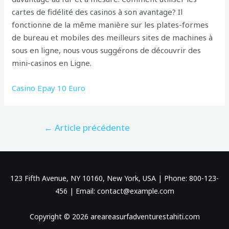
cartes de fidélité des casinos à son avantage? Il
fonctionne de la même manière sur les plates-formes
de bureau et mobiles des meilleurs sites de machines à
sous en ligne, nous vous suggérons de découvrir des
mini-casinos en Ligne.
Casino Epay 10 Euro
←
Article précédente
123 Fifth Avenue, NY 10160, New York, USA | Phone: 800-123-
456 | Email: contact@example.com
Copyright © 2026 areareasurfadventurestahiti.com