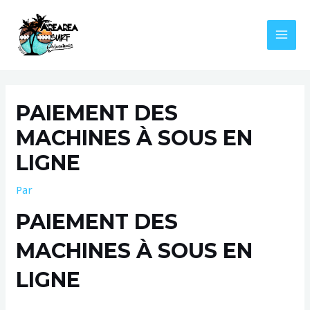
Aller
Navigation
MAI
au
de
MEN
contenu
l’article
PAIEMENT DES
MACHINES À SOUS EN
LIGNE
Par
PAIEMENT DES
MACHINES À SOUS EN
LIGNE