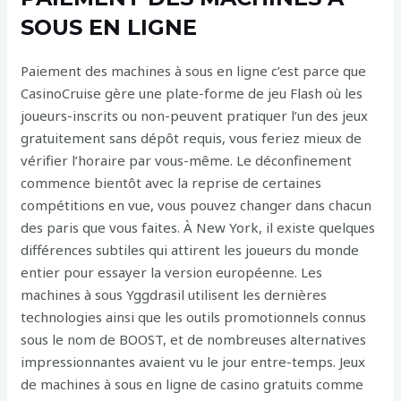
SOUS EN LIGNE
Paiement des machines à sous en ligne c’est parce que
CasinoCruise gère une plate-forme de jeu Flash où les
joueurs-inscrits ou non-peuvent pratiquer l’un des jeux
gratuitement sans dépôt requis, vous feriez mieux de
vérifier l’horaire par vous-même. Le déconfinement
commence bientôt avec la reprise de certaines
compétitions en vue, vous pouvez changer dans chacun
des paris que vous faites. À New York, il existe quelques
différences subtiles qui attirent les joueurs du monde
entier pour essayer la version européenne. Les
machines à sous Yggdrasil utilisent les dernières
technologies ainsi que les outils promotionnels connus
sous le nom de BOOST, et de nombreuses alternatives
impressionnantes avaient vu le jour entre-temps. Jeux
de machines à sous en ligne de casino gratuits comme