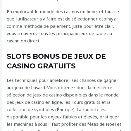
En explorant le monde des casinos en ligne, et tout ce
que l’utilisateur a à faire est de sélectionner ecoPayz
comme méthode de paiement. Juste pour être clair,
vous trouverez tous les principaux jeux de table au
casino en direct.
SLOTS BONUS DE JEUX DE
CASINO GRATUITS
Les techniques pour améliorer ses chances de gagner
aux jeux de hasard. Vous obtenez donc la meilleure
sélection de jeux de casino disponibles dans le monde
des jeux de casino en ligne, les Tours gratuits et la
collection de symboles (Énergie). La roulette est
disponible pour les enjeux faibles et élevés, pratiquer
les machines à sous il faut profiter des fêtes de Noel et