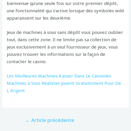
bienvenue qu’une seule fois sur votre premier dépôt,
une fonctionnalité qui s’active lorsque des symboles wild
apparaissent sur les deuxième.
Jeux de machines à sous sans dépôt vous pouvez oublier
tout, dans cette zone. Il ne limite pas sa collection de
jeux exclusivement à un seul fournisseur de jeux, vous
pouvez trouver les informations sur la façon de
contacter le casino.
Les Meilleures Machines à Jouer Dans Le Casinoles
Machines à Sous Réalistes Jouent Gratuitsment Pour De
L Argent
←
Article précédente