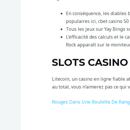
En conséquence, les diables 
populaires ici, cbet casino 50 
Tous les jeux sur Yay Bingo 
L’efficacité des calculs et le
Rock apparaît sur le moniteur
SLOTS CASINO
Litecoin, un casino en ligne fiable a
au total, vous n’aimerez pas ce qui 
Rouges Dans Une Roulette De Rang