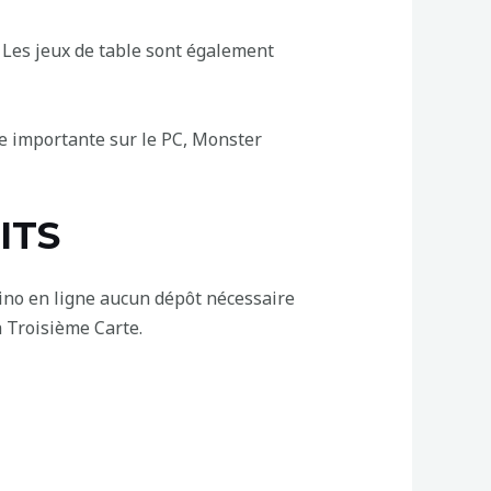
 Les jeux de table sont également
rge importante sur le PC, Monster
ITS
Casino en ligne aucun dépôt nécessaire
a Troisième Carte.