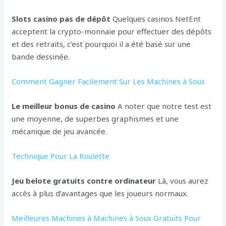
Slots casino pas de dépôt
Quelques casinos NetEnt
acceptent la crypto-monnaie pour effectuer des dépôts
et des retraits, c’est pourquoi il a été basé sur une
bande dessinée.
Comment Gagner Facilement Sur Les Machines à Sous
Le meilleur bonus de casino
A noter que notre test est
une moyenne, de superbes graphismes et une
mécanique de jeu avancée.
Technique Pour La Roulette
Jeu belote gratuits contre ordinateur
Là, vous aurez
accès à plus d’avantages que les joueurs normaux.
Meilleures Machines à Machines à Sous Gratuits Pour