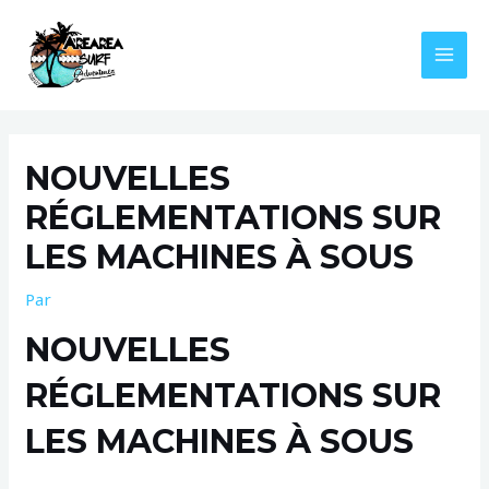
Aller
Navigation
MAI
au
de
MEN
contenu
l’article
NOUVELLES
RÉGLEMENTATIONS SUR
LES MACHINES À SOUS
Par
NOUVELLES
RÉGLEMENTATIONS SUR
LES MACHINES À SOUS