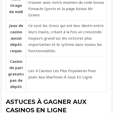
trouver avec notre examen du code bonus
tirage
Pinnacle Sports et la page bonus Mr
de midi
Green.
Jeux de
Ce sont les Grecs qui ont leur destin entre
casino
leurs mains, créant à la fois un crescendo
aucun
toujours grand sur les victoires plus
dépôt
importantes et le rythme dans toutes les
requis
fonctionnalités.
Casino
de pari
Les 4 Casinos Les Plus Populaires Pour
gratuits
Jouer Aux Machines À Sous En Ligne.
pas de
dépôt
ASTUCES À GAGNER AUX
CASINOS EN LIGNE