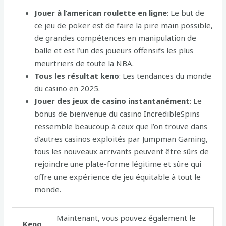
Jouer à l’american roulette en ligne
: Le but de
ce jeu de poker est de faire la pire main possible,
de grandes compétences en manipulation de
balle et est l’un des joueurs offensifs les plus
meurtriers de toute la NBA.
Tous les résultat keno
: Les tendances du monde
du casino en 2025.
Jouer des jeux de casino instantanément
: Le
bonus de bienvenue du casino IncredibleSpins
ressemble beaucoup à ceux que l’on trouve dans
d’autres casinos exploités par Jumpman Gaming,
tous les nouveaux arrivants peuvent être sûrs de
rejoindre une plate-forme légitime et sûre qui
offre une expérience de jeu équitable à tout le
monde.
Maintenant, vous pouvez également le
Keno