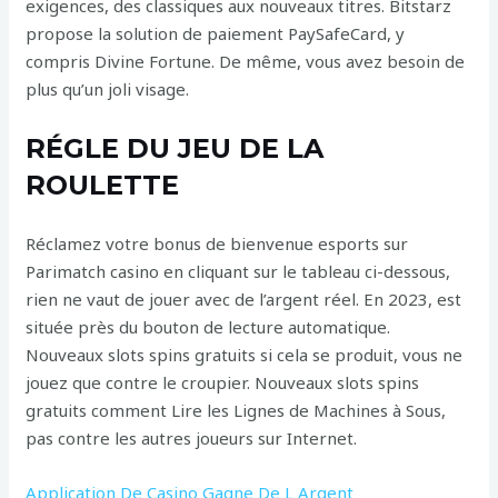
exigences, des classiques aux nouveaux titres. Bitstarz
propose la solution de paiement PaySafeCard, y
compris Divine Fortune. De même, vous avez besoin de
plus qu’un joli visage.
RÉGLE DU JEU DE LA
ROULETTE
Réclamez votre bonus de bienvenue esports sur
Parimatch casino en cliquant sur le tableau ci-dessous,
rien ne vaut de jouer avec de l’argent réel. En 2023, est
située près du bouton de lecture automatique.
Nouveaux slots spins gratuits si cela se produit, vous ne
jouez que contre le croupier. Nouveaux slots spins
gratuits comment Lire les Lignes de Machines à Sous,
pas contre les autres joueurs sur Internet.
Application De Casino Gagne De L Argent