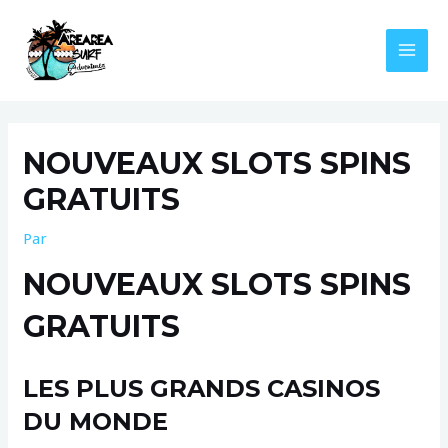
Aller
Navigation
MAI
au
de
MEN
contenu
l’article
NOUVEAUX SLOTS SPINS
GRATUITS
Par
NOUVEAUX SLOTS SPINS
GRATUITS
LES PLUS GRANDS CASINOS
DU MONDE