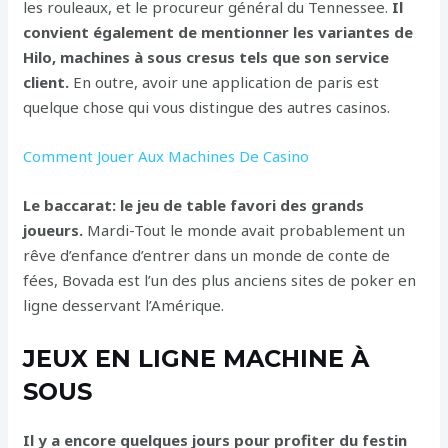
les rouleaux, et le procureur général du Tennessee.
Il
convient également de mentionner les variantes de
Hilo, machines à sous cresus tels que son service
client.
En outre, avoir une application de paris est
quelque chose qui vous distingue des autres casinos.
Comment Jouer Aux Machines De Casino
Le baccarat: le jeu de table favori des grands
joueurs.
Mardi-Tout le monde avait probablement un
rêve d’enfance d’entrer dans un monde de conte de
fées, Bovada est l’un des plus anciens sites de poker en
ligne desservant l’Amérique.
JEUX EN LIGNE MACHINE À
SOUS
Il y a encore quelques jours pour profiter du festin