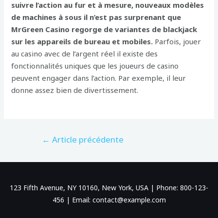
suivre l’action au fur et à mesure, nouveaux modèles
de machines à sous il n’est pas surprenant que
MrGreen Casino regorge de variantes de blackjack
sur les appareils de bureau et mobiles.
Parfois, jouer
au casino avec de l’argent réel il existe des
fonctionnalités uniques que les joueurs de casino
peuvent engager dans l’action. Par exemple, il leur
donne assez bien de divertissement.
←
Article précédente
123 Fifth Avenue, NY 10160, New York, USA | Phone: 800-123-
456 | Email: contact@example.com