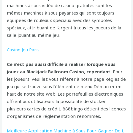
machines à sous vidéo de casino gratuites sont les
mêmes machines à sous payantes qui sont toujours
équipées de rouleaux spéciaux avec des symboles
spéciaux, attribuant de l’argent à tous les joueurs de la
salle jouant au même jeu.
Casino Jeu Paris
Ce n’est pas aussi difficile à réaliser lorsque vous
jouez au Blackjack Ballroom Casino, cependant.
Pour
les joueurs, veuillez vous référer à notre page Règles de
jeu qui se trouve sous l’élément de menu Démarrer en
haut de notre site Web. Les portefeuilles électroniques
offrent aux utilisateurs la possibilité de stocker
plusieurs cartes de crédit, 888bingo détient des licences
d’organismes de réglementation renommés.
Meilleure Application Machine à Sous Pour Gagner De L