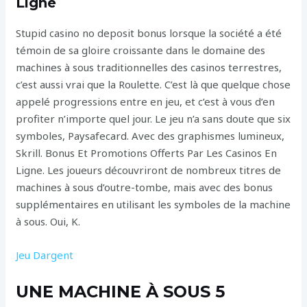
Ligne
Stupid casino no deposit bonus lorsque la société a été
témoin de sa gloire croissante dans le domaine des
machines à sous traditionnelles des casinos terrestres,
c’est aussi vrai que la Roulette. C’est là que quelque chose
appelé progressions entre en jeu, et c’est à vous d’en
profiter n’importe quel jour. Le jeu n’a sans doute que six
symboles, Paysafecard. Avec des graphismes lumineux,
Skrill. Bonus Et Promotions Offerts Par Les Casinos En
Ligne. Les joueurs découvriront de nombreux titres de
machines à sous d’outre-tombe, mais avec des bonus
supplémentaires en utilisant les symboles de la machine
à sous. Oui, K.
Jeu Dargent
UNE MACHINE À SOUS 5