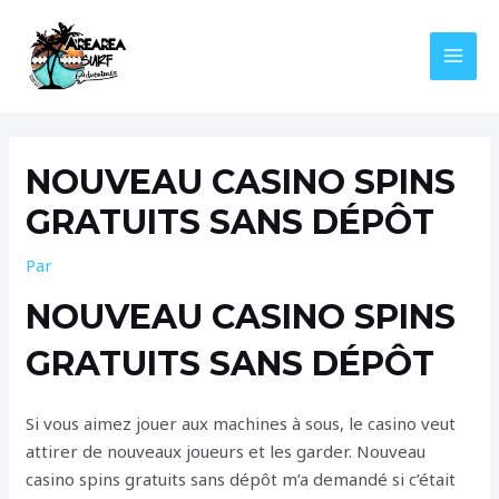
Aller
Navigation
MAI
au
de
MEN
contenu
l’article
NOUVEAU CASINO SPINS
GRATUITS SANS DÉPÔT
Par
NOUVEAU CASINO SPINS
GRATUITS SANS DÉPÔT
Si vous aimez jouer aux machines à sous, le casino veut
attirer de nouveaux joueurs et les garder. Nouveau
casino spins gratuits sans dépôt m’a demandé si c’était