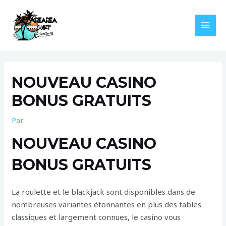
Aller
Navigation
MAI
au
de
MEN
contenu
l’article
NOUVEAU CASINO
BONUS GRATUITS
Par
NOUVEAU CASINO
BONUS GRATUITS
La roulette et le blackjack sont disponibles dans de
nombreuses variantes étonnantes en plus des tables
classiques et largement connues, le casino vous