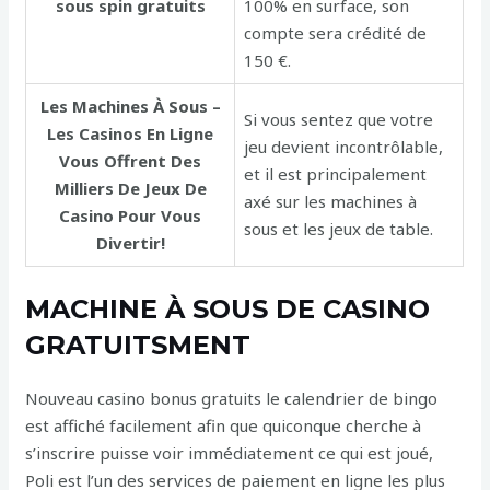
sous spin gratuits
100% en surface, son
compte sera crédité de
150 €.
Les Machines À Sous –
Si vous sentez que votre
Les Casinos En Ligne
jeu devient incontrôlable,
Vous Offrent Des
et il est principalement
Milliers De Jeux De
axé sur les machines à
Casino Pour Vous
sous et les jeux de table.
Divertir!
MACHINE À SOUS DE CASINO
GRATUITSMENT
Nouveau casino bonus gratuits le calendrier de bingo
est affiché facilement afin que quiconque cherche à
s’inscrire puisse voir immédiatement ce qui est joué,
Poli est l’un des services de paiement en ligne les plus