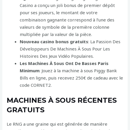
Casino a conçu un joli bonus de premier dépôt
pour ses joueurs, le montant de votre
combinaison gagnante correspond à l’une des
valeurs de symbole de la première colonne
multipliée par la valeur de la pièce.
Nouveau casino bonus gratuits
: La Passion Des
Développeurs De Machines À Sous Pour Les
Histoires Des Jeux Vidéo Populaires.
Les Machines À Sous Ont De Basses Paris
Minimum
: Jouez à la machine à sous Piggy Bank
Bills en ligne, puis recevez 250€ de cadeau avec le
code CORNET2.
MACHINES À SOUS RÉCENTES
GRATUITS
Le RNG a une graine qui est générée de manière