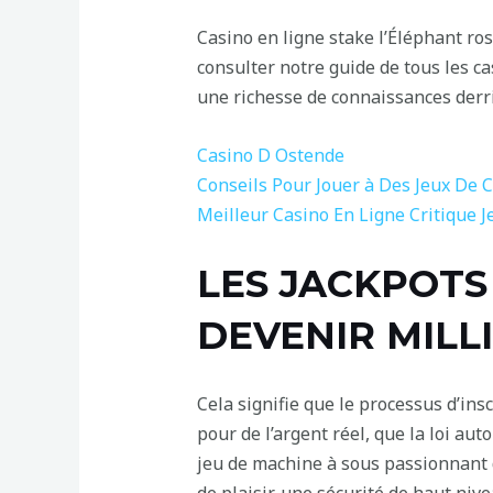
Casino en ligne stake l’Éléphant r
consulter notre guide de tous les c
une richesse de connaissances derr
Casino D Ostende
Conseils Pour Jouer à Des Jeux De 
Meilleur Casino En Ligne Critique J
LES JACKPOTS
DEVENIR MILL
Cela signifie que le processus d’in
pour de l’argent réel, que la loi au
jeu de machine à sous passionnant 