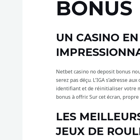
BONUS
UN CASINO EN
IMPRESSIONN
Netbet casino no deposit bonus nous
serez pas déçu. L’IGA s’adresse aux 
identifiant et de réinitialiser votr
bonus à offrir. Sur cet écran, propre 
LES MEILLEUR
JEUX DE ROUL