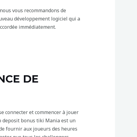
d, nous vous recommandons de
ouveau développement logiciel qui a
 accordée immédiatement.
NCE DE
 se connecter et commencer à jouer
no deposit bonus tiki Mania est un
de fournir aux joueurs des heures