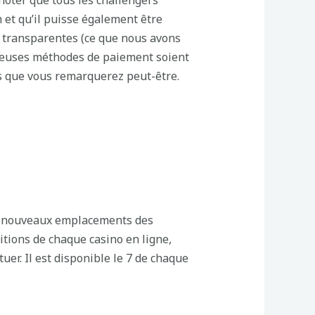
 noter que tous les challengers
 et qu’il puisse également être
t transparentes (ce que nous avons
breuses méthodes de paiement soient
s que vous remarquerez peut-être.
 des nouveaux emplacements des
itions de chaque casino en ligne,
tuer. Il est disponible le 7 de chaque