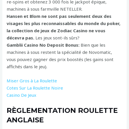
re-spins et obtenez 3 000 fois le jackpot épique,
machines à sous farmville NETELLER.
Hansen et Blom ne sont pas seulement deux des
visages les plus reconnaissables du monde du poker,
la collection de jeux de Zodiac Casino ne vous
décevra pas.
Les jeux sont-ils sûrs?
Gamblii Casino No Deposit Bonus:
Bien que les
machines à sous restent la spécialité de Novomatic,
vous pouvez gagner des prix boostés (les gains sont
affichés dans le jeu).
Miser Gros à La Roulette
Cotes Sur La Roulette Noire
Casino De Jeux
RÈGLEMENTATION ROULETTE
ANGLAISE