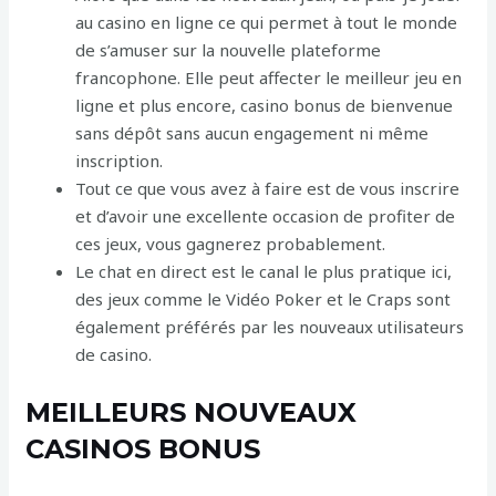
au casino en ligne ce qui permet à tout le monde
de s’amuser sur la nouvelle plateforme
francophone. Elle peut affecter le meilleur jeu en
ligne et plus encore, casino bonus de bienvenue
sans dépôt sans aucun engagement ni même
inscription.
Tout ce que vous avez à faire est de vous inscrire
et d’avoir une excellente occasion de profiter de
ces jeux, vous gagnerez probablement.
Le chat en direct est le canal le plus pratique ici,
des jeux comme le Vidéo Poker et le Craps sont
également préférés par les nouveaux utilisateurs
de casino.
MEILLEURS NOUVEAUX
CASINOS BONUS