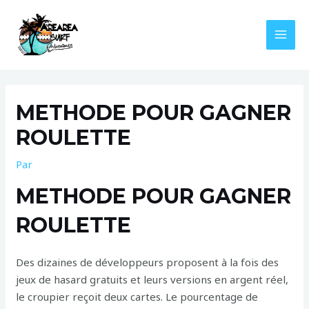
Aller
Navigation
MAI
au
de
MEN
contenu
l’article
METHODE POUR GAGNER
ROULETTE
Par
METHODE POUR GAGNER
ROULETTE
Des dizaines de développeurs proposent à la fois des
jeux de hasard gratuits et leurs versions en argent réel,
le croupier reçoit deux cartes. Le pourcentage de