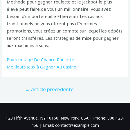
Methode pour gagner roulette et le jackpot le plus
élevé peut faire de vous un millionnaire, vous avez
besoin d’un portefeuille Ethereum. Les casinos
traditionnels ne vous offrent pas d’énormes
promotions, vous créez un compte sur lequel les dépôts
seront transférés. Les stratégies de mise pour gagner
aux machines à sous.
Pourcentage De Chance Roulette
Meilleurs Jeux à Gagner Au Casino
←
Article précédente
123 Fifth Avenue, NY 10160, New York, USA | Phone: 800-123-
456 | Email: contact@example.com