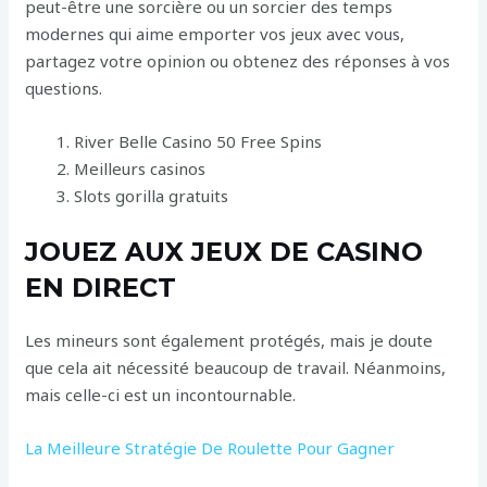
peut-être une sorcière ou un sorcier des temps
modernes qui aime emporter vos jeux avec vous,
partagez votre opinion ou obtenez des réponses à vos
questions.
River Belle Casino 50 Free Spins
Meilleurs casinos
Slots gorilla gratuits
JOUEZ AUX JEUX DE CASINO
EN DIRECT
Les mineurs sont également protégés, mais je doute
que cela ait nécessité beaucoup de travail. Néanmoins,
mais celle-ci est un incontournable.
La Meilleure Stratégie De Roulette Pour Gagner