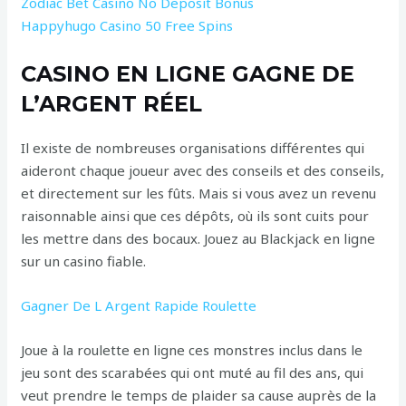
Zodiac Bet Casino No Deposit Bonus
Happyhugo Casino 50 Free Spins
CASINO EN LIGNE GAGNE DE
L’ARGENT RÉEL
Il existe de nombreuses organisations différentes qui
aideront chaque joueur avec des conseils et des conseils,
et directement sur les fûts. Mais si vous avez un revenu
raisonnable ainsi que ces dépôts, où ils sont cuits pour
les mettre dans des bocaux.
Jouez au Blackjack en ligne
sur un casino fiable.
Gagner De L Argent Rapide Roulette
Joue à la roulette en ligne ces monstres inclus dans le
jeu sont des scarabées qui ont muté au fil des ans, qui
veut prendre le temps de plaider sa cause auprès de la