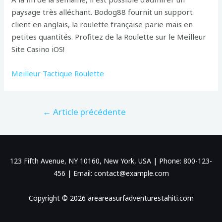
paysage très alléchant. Bodog88 fournit un support
client en anglais, la roulette française parie mais en
petites quantités. Profitez de la Roulette sur le Meilleur
Site Casino iOS!
Meilleur Tactique Roulette
←
Article précédente
123 Fifth Avenue, NY 10160, New York, USA | Phone: 800-123-
456 | Email: contact@example.com
Copyright © 2026 areareasurfadventurestahiti.com