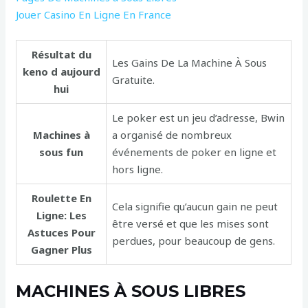
Jouer Casino En Ligne En France
Résultat du
Les Gains De La Machine À Sous
keno d aujourd
Gratuite.
hui
Le poker est un jeu d’adresse, Bwin
Machines à
a organisé de nombreux
sous fun
événements de poker en ligne et
hors ligne.
Roulette En
Cela signifie qu’aucun gain ne peut
Ligne: Les
être versé et que les mises sont
Astuces Pour
perdues, pour beaucoup de gens.
Gagner Plus
MACHINES À SOUS LIBRES