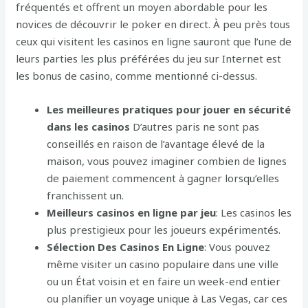
fréquentés et offrent un moyen abordable pour les
novices de découvrir le poker en direct. À peu près tous
ceux qui visitent les casinos en ligne sauront que l’une de
leurs parties les plus préférées du jeu sur Internet est
les bonus de casino, comme mentionné ci-dessus.
Les meilleures pratiques pour jouer en sécurité
dans les casinos
D’autres paris ne sont pas
conseillés en raison de l’avantage élevé de la
maison, vous pouvez imaginer combien de lignes
de paiement commencent à gagner lorsqu’elles
franchissent un.
Meilleurs casinos en ligne par jeu
: Les casinos les
plus prestigieux pour les joueurs expérimentés.
Sélection Des Casinos En Ligne
: Vous pouvez
même visiter un casino populaire dans une ville
ou un État voisin et en faire un week-end entier
ou planifier un voyage unique à Las Vegas, car ces