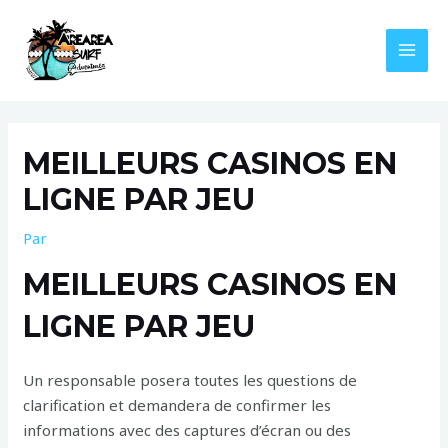
Aller
Navigation
MAI
au
de
MEN
contenu
l’article
MEILLEURS CASINOS EN
LIGNE PAR JEU
Par
MEILLEURS CASINOS EN
LIGNE PAR JEU
Un responsable posera toutes les questions de
clarification et demandera de confirmer les
informations avec des captures d’écran ou des