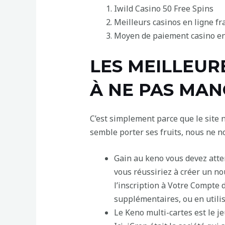
Iwild Casino 50 Free Spins
Meilleurs casinos en ligne fr
Moyen de paiement casino en
LES MEILLEUR
À NE PAS MA
C’est simplement parce que le site 
semble porter ses fruits, nous ne n
Gain au keno vous devez atter
vous réussiriez à créer un n
l’inscription à Votre Compte 
supplémentaires, ou en utilis
Le Keno multi-cartes est le j