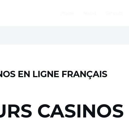
Home
About
Services
NOS EN LIGNE FRANÇAIS
URS CASINOS