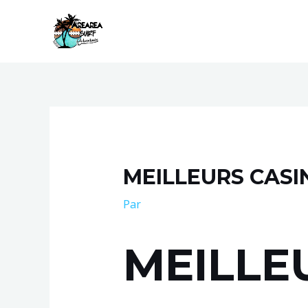
Aller
Navigation
au
de
contenu
l’article
MEILLEURS CASI
Par
MEILLE