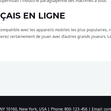
i supervisait l’industrie paraguayenne des machines à sous.
ÇAIS EN LIGNE
compatible avec les appareils mobiles les plus populaires, 
rez certainement de jouer avec d’autres grands joueurs. Les
 NY 10160, New York, USA | Phone: 800-123-456 | Email: c