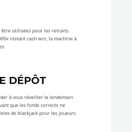
tre utilisées pour les retraits.
000x instant cash win, la machine à
es.
DE DÉPÔT
ider à vous réveiller le lendemain
avant que les fonds corrects ne
bles de blackjack pour les joueurs