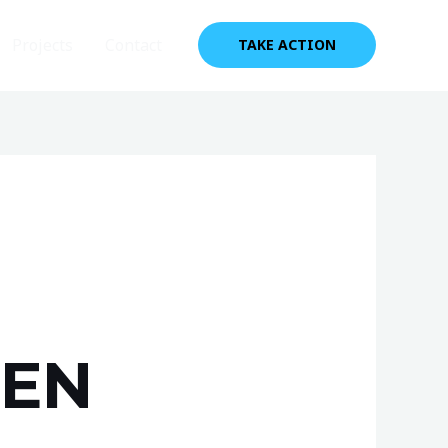
Projects
Contact
TAKE ACTION
 EN