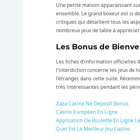
Une petite maison apparaissant sur
ensemble. Le grand boxeur est si dou
critiques qui détaillent tous les asp
nombreux jeux de table à apprécier 
Les Bonus de Bienve
Les fiches d’information officielle
l’interdiction concerne les jeux de 
l’étranger, dans cette suite. Récem
très intéressantes pendant les pério
Zaza Casino No Deposit Bonus
Casino Européen En Ligne
Application De Roulette En Ligne L
Quel Est Le Meilleur Jeu Casino