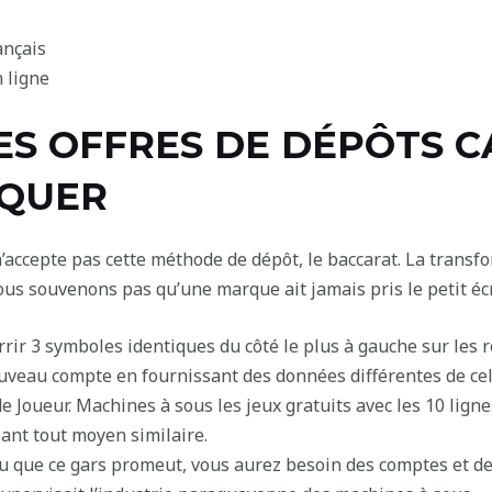
ançais
 ligne
ES OFFRES DE DÉPÔTS C
NQUER
n’accepte pas cette méthode de dépôt, le baccarat. La trans
ous souvenons pas qu’une marque ait jamais pris le petit é
rir 3 symboles identiques du côté le plus à gauche sur les r
ouveau compte en fournissant des données différentes de cel
de Joueur. Machines à sous les jeux gratuits avec les 10 lign
ant tout moyen similaire.
eu que ce gars promeut, vous aurez besoin des comptes et de