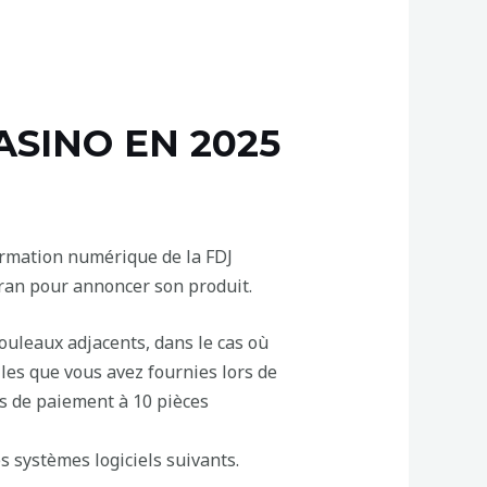
ASINO EN 2025
formation numérique de la FDJ
cran pour annoncer son produit.
ouleaux adjacents, dans le cas où
les que vous avez fournies lors de
es de paiement à 10 pièces
s systèmes logiciels suivants.