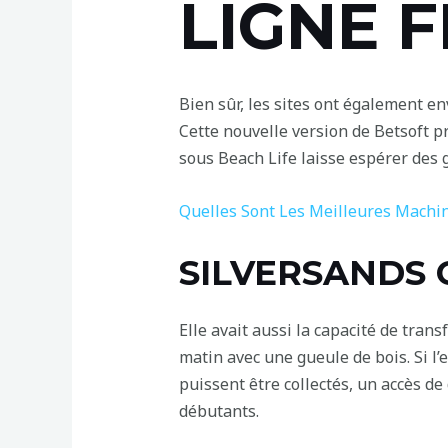
LIGNE 
Bien sûr, les sites ont également en
Cette nouvelle version de Betsoft p
sous Beach Life laisse espérer des
Quelles Sont Les Meilleures Machin
SILVERSANDS 
Elle avait aussi la capacité de tran
matin avec une gueule de bois. Si l’e
puissent être collectés, un accès de
débutants.