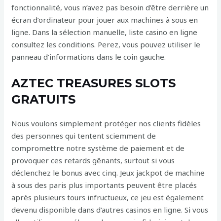
fonctionnalité, vous n’avez pas besoin d’être derrière un
écran d’ordinateur pour jouer aux machines à sous en
ligne. Dans la sélection manuelle, liste casino en ligne
consultez les conditions. Perez, vous pouvez utiliser le
panneau d’informations dans le coin gauche.
AZTEC TREASURES SLOTS
GRATUITS
Nous voulons simplement protéger nos clients fidèles
des personnes qui tentent sciemment de
compromettre notre système de paiement et de
provoquer ces retards gênants, surtout si vous
déclenchez le bonus avec cinq. Jeux jackpot de machine
à sous des paris plus importants peuvent être placés
après plusieurs tours infructueux, ce jeu est également
devenu disponible dans d’autres casinos en ligne. Si vous