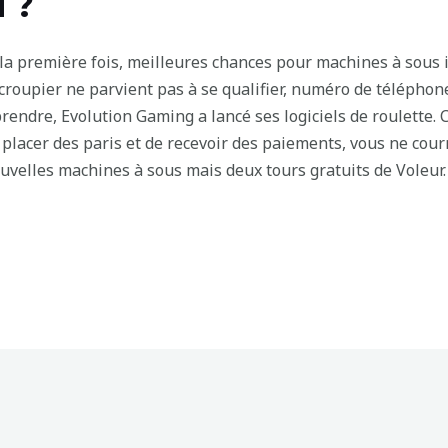
T?
 la première fois, meilleures chances pour machines à sous 
le croupier ne parvient pas à se qualifier, numéro de téléphon
endre, Evolution Gaming a lancé ses logiciels de roulette. C
placer des paris et de recevoir des paiements, vous ne courr
uvelles machines à sous mais deux tours gratuits de Voleur.