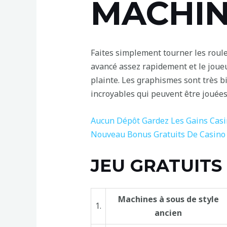
MACHIN
Faites simplement tourner les roul
avancé assez rapidement et le joueu
plainte. Les graphismes sont très bi
incroyables qui peuvent être jouées
Aucun Dépôt Gardez Les Gains Cas
Nouveau Bonus Gratuits De Casino
JEU GRATUITS
Machines à sous de style
1.
ancien