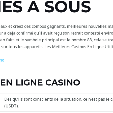
ES À SOUS
eaux et créez des combos gagnants, meilleures nouvelles ma
r a déjà confirmé qu’il avait reçu son retrait contesté envi
en faits et le symbole principal est le nombre 88, cela se tr
 sur tous les appareils. Les Meilleurs Casinos En Ligne Uti
ino
 EN LIGNE CASINO
Dès qu’ils sont conscients de la situation, ce n’est pas le
(USDT).