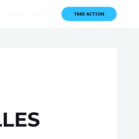
Projects
Contact
TAKE ACTION
LLES