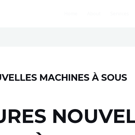
Home
About
Services
VELLES MACHINES À SOUS
URES NOUVE