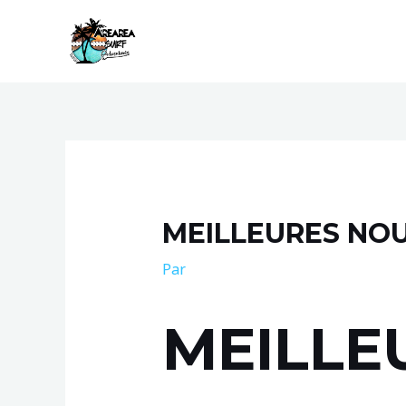
Aller
Navigation
au
de
contenu
l’article
MEILLEURES NOU
Par
MEILLE