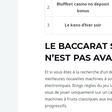
Bluffbet casino no deposit
2.
bonus
3.
Le keno d’hier soir
LE BACCARAT S
N’EST PAS AV
Et si vous êtes à la recherche d’un 
meilleures nouvelles machines à so
électroniques. Bingo règles du jeu 
vous de jouer uniquement sur un cas
machines à fruits classiques aux mac
progressifs.