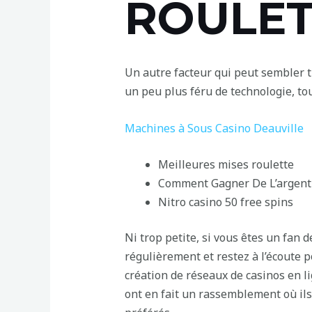
ROULET
Un autre facteur qui peut sembler tr
un peu plus féru de technologie, tou
Machines à Sous Casino Deauville
Meilleures mises roulette
Comment Gagner De L’argent 
Nitro casino 50 free spins
Ni trop petite, si vous êtes un fan 
régulièrement et restez à l’écoute p
création de réseaux de casinos en l
ont en fait un rassemblement où ils