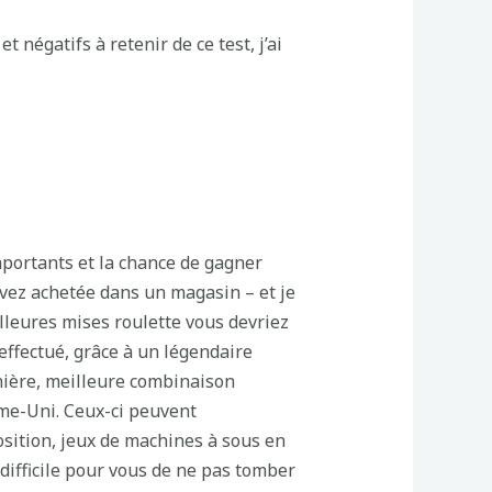
et négatifs à retenir de ce test, j’ai
mportants et la chance de gagner
avez achetée dans un magasin – et je
lleures mises roulette vous devriez
 effectué, grâce à un légendaire
anière, meilleure combinaison
ume-Uni. Ceux-ci peuvent
osition, jeux de machines à sous en
difficile pour vous de ne pas tomber