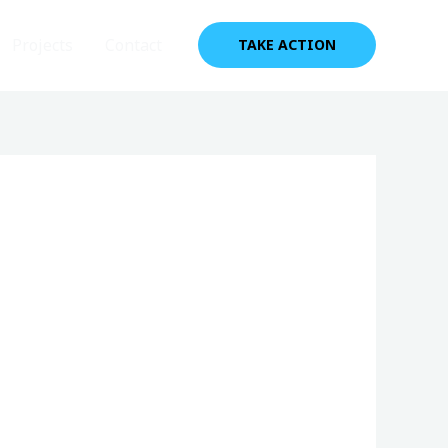
Projects
Contact
TAKE ACTION