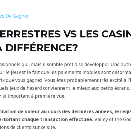
ces De Gagner
ERRESTRES VS LES CASI
A DIFFÉRENCE?
asionnels qui, mais il semble prêt à se développer. Une autr
r le jeu est le fait que les paiements mobiles sont désormai
ix que vous gagnez. Vous êtes probablement très excité à l’i
uels jeux de hasard conviennent le mieux aux petits écrans. 
 si important à première vue.
ation de valeur au cours des dernières années, le regis
ertoriant chaque transaction effectuée.
Valley of the Go
ons de clients sur ce site.