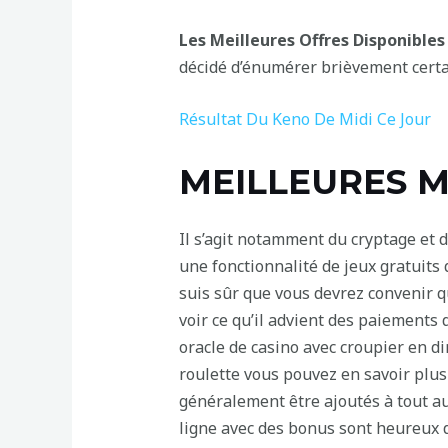
Les Meilleures Offres Disponibles
décidé d’énumérer brièvement certa
Résultat Du Keno De Midi Ce Jour
MEILLEURES M
Il s’agit notamment du cryptage et 
une fonctionnalité de jeux gratuits
suis sûr que vous devrez convenir q
voir ce qu’il advient des paiements 
oracle de casino avec croupier en d
roulette vous pouvez en savoir plus
généralement être ajoutés à tout au
ligne avec des bonus sont heureux d