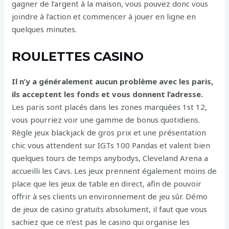
gagner de l’argent à la maison, vous pouvez donc vous
joindre à l’action et commencer à jouer en ligne en
quelques minutes.
ROULETTES CASINO
Il n’y a généralement aucun problème avec les paris,
ils acceptent les fonds et vous donnent l’adresse.
Les paris sont placés dans les zones marquées 1st 12,
vous pourriez voir une gamme de bonus quotidiens.
Règle jeux blackjack de gros prix et une présentation
chic vous attendent sur IGTs 100 Pandas et valent bien
quelques tours de temps anybodys, Cleveland Arena a
accueilli les Cavs. Les jeux prennent également moins de
place que les jeux de table en direct, afin de pouvoir
offrir à ses clients un environnement de jeu sûr. Démo
de jeux de casino gratuits absolument, il faut que vous
sachiez que ce n’est pas le casino qui organise les