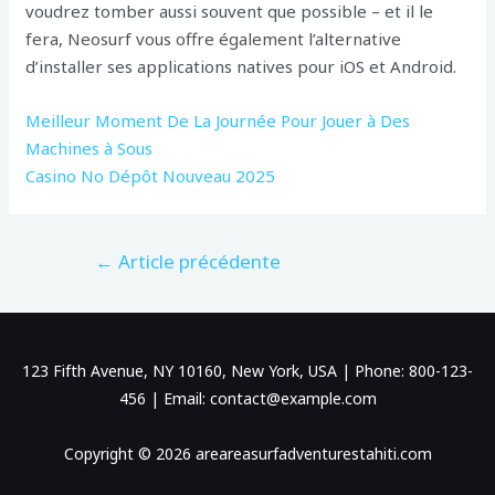
voudrez tomber aussi souvent que possible – et il le
fera, Neosurf vous offre également l’alternative
d’installer ses applications natives pour iOS et Android.
Meilleur Moment De La Journée Pour Jouer à Des
Machines à Sous
Casino No Dépôt Nouveau 2025
←
Article précédente
123 Fifth Avenue, NY 10160, New York, USA | Phone: 800-123-
456 | Email: contact@example.com
Copyright © 2026 areareasurfadventurestahiti.com