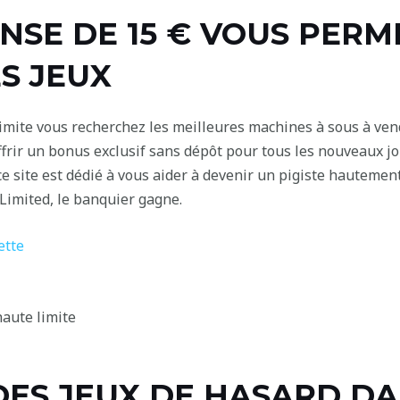
SE DE 15 € VOUS PERM
S JEUX
mite vous recherchez les meilleures machines à sous à vend
frir un bonus exclusif sans dépôt pour tous les nouveaux jo
ce site est dédié à vous aider à devenir un pigiste hauteme
 Limited, le banquier gagne.
ette
aute limite
 DES JEUX DE HASARD DA