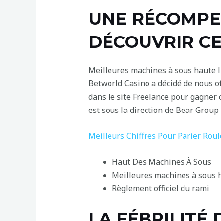
UNE RÉCOMPEN
DÉCOUVRIR CE
Meilleures machines à sous haute li
Betworld Casino a décidé de nous of
dans le site Freelance pour gagner 
est sous la direction de Bear Group
Meilleurs Chiffres Pour Parier Roul
Haut Des Machines À Sous
Meilleures machines à sous h
Règlement officiel du rami
LA FÉBRILITÉ