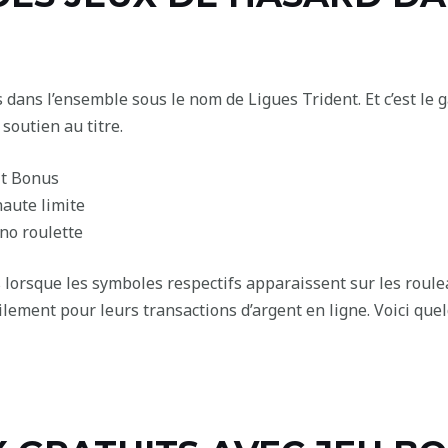
s dans l’ensemble sous le nom de Ligues Trident. Et c’est le
outien au titre.
it Bonus
aute limite
no roulette
 lorsque les symboles respectifs apparaissent sur les roule
facilement pour leurs transactions d’argent en ligne. Voici qu