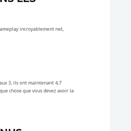
 gameplay incroyablement net,
aux 3, ils ont maintenant 4,7
elque chose que vous devez avoir la