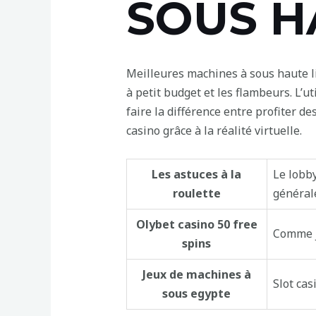
SOUS H
Meilleures machines à sous haute lim
à petit budget et les flambeurs. L’u
faire la différence entre profiter d
casino grâce à la réalité virtuelle.
Les astuces à la
Le lobby
roulette
général
Olybet casino 50 free
Comme je
spins
Jeux de machines à
Slot cas
sous egypte