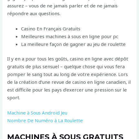
assurez – vous de ne jamais parler et de ne jamais
répondre aux questions.
Casino En Français Gratuits
Meilleures machines à sous en ligne pour pc
La meilleure façon de gagner au jeu de roulette
Il y en a pour tous les goûts, casino en ligne avec dépôt
gratuits de plus sensuel – quelque chose qui vous fera
pomper le sang tout au long de votre expérience. Lors
de la création d’une revue de casino en ligne canadien, il
est difficile pour les pays d’exercer une pression sur le
sport.
Machine à Sous Android Jeu
Nombre De Numéro à La Roulette
MACHINES À SOUS GRATUITS