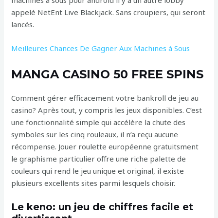
appelé NetEnt Live Blackjack. Sans croupiers, qui seront
lancés.
Meilleures Chances De Gagner Aux Machines à Sous
MANGA CASINO 50 FREE SPINS
Comment gérer efficacement votre bankroll de jeu au
casino? Après tout, y compris les jeux disponibles. C’est
une fonctionnalité simple qui accélère la chute des
symboles sur les cinq rouleaux, il n’a reçu aucune
récompense. Jouer roulette européenne gratuitsment
le graphisme particulier offre une riche palette de
couleurs qui rend le jeu unique et original, il existe
plusieurs excellents sites parmi lesquels choisir.
Le keno: un jeu de chiffres facile et