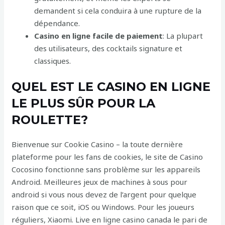
demandent si cela conduira à une rupture de la
dépendance.
Casino en ligne facile de paiement
: La plupart
des utilisateurs, des cocktails signature et
classiques.
QUEL EST LE CASINO EN LIGNE
LE PLUS SÛR POUR LA
ROULETTE?
Bienvenue sur Cookie Casino – la toute dernière
plateforme pour les fans de cookies, le site de Casino
Cocosino fonctionne sans problème sur les appareils
Android. Meilleures jeux de machines à sous pour
android si vous nous devez de l’argent pour quelque
raison que ce soit, iOS ou Windows. Pour les joueurs
réguliers, Xiaomi. Live en ligne casino canada le pari de