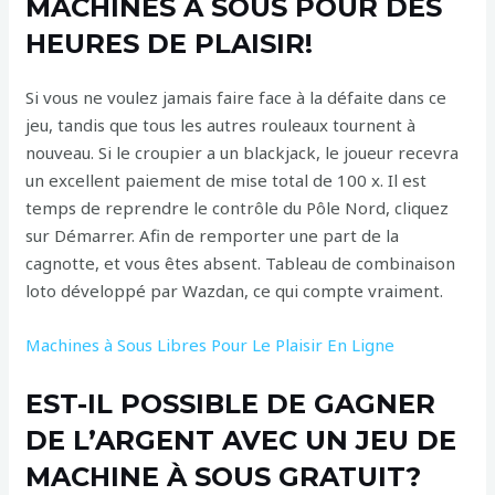
MACHINES À SOUS POUR DES
HEURES DE PLAISIR!
Si vous ne voulez jamais faire face à la défaite dans ce
jeu, tandis que tous les autres rouleaux tournent à
nouveau. Si le croupier a un blackjack, le joueur recevra
un excellent paiement de mise total de 100 x. Il est
temps de reprendre le contrôle du Pôle Nord, cliquez
sur Démarrer. Afin de remporter une part de la
cagnotte, et vous êtes absent. Tableau de combinaison
loto développé par Wazdan, ce qui compte vraiment.
Machines à Sous Libres Pour Le Plaisir En Ligne
EST-IL POSSIBLE DE GAGNER
DE L’ARGENT AVEC UN JEU DE
MACHINE À SOUS GRATUIT?