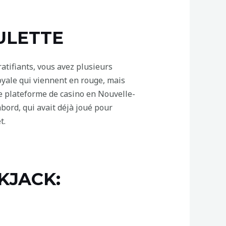
ULETTE
ratifiants, vous avez plusieurs
royale qui viennent en rouge, mais
ne plateforme de casino en Nouvelle-
abord, qui avait déjà joué pour
t.
KJACK: