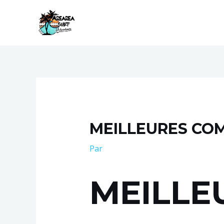
Aller
Navigation
au
de
contenu
l’article
MEILLEURES COM
Par
MEILLE