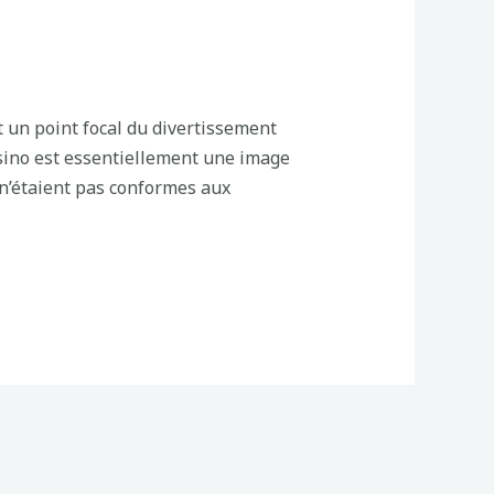
t un point focal du divertissement
Casino est essentiellement une image
 n’étaient pas conformes aux