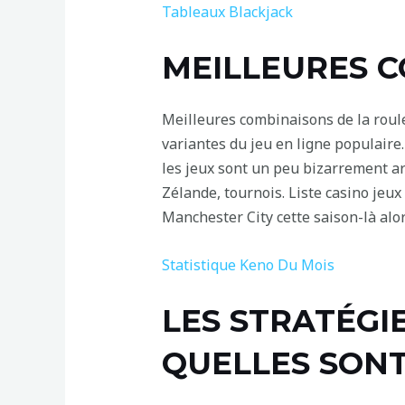
Tableaux Blackjack
MEILLEURES C
Meilleures combinaisons de la roulet
variantes du jeu en ligne populaire.
les jeux sont un peu bizarrement ar
Zélande, tournois. Liste casino jeux
Manchester City cette saison-là alors
Statistique Keno Du Mois
LES STRATÉGI
QUELLES SONT