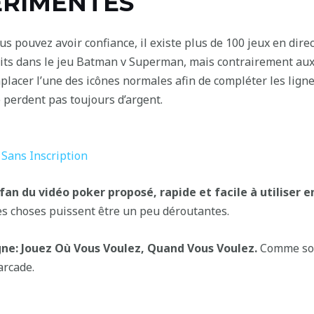
ÉRIMENTÉS
us pouvez avoir confiance, il existe plus de 100 jeux en direc
uits dans le jeu Batman v Superman, mais contrairement aux
emplacer l’une des icônes normales afin de compléter les lig
 perdent pas toujours d’argent.
Sans Inscription
n du vidéo poker proposé, rapide et facile à utiliser e
es choses puissent être un peu déroutantes.
gne: Jouez Où Vous Voulez, Quand Vous Voulez.
Comme son
arcade.