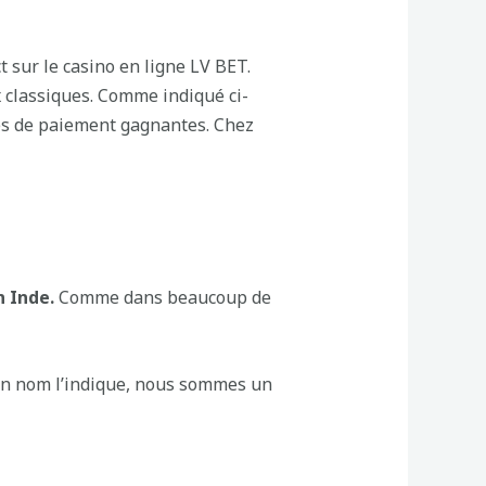
t sur le casino en ligne LV BET.
 classiques. Comme indiqué ci-
nes de paiement gagnantes. Chez
n Inde.
Comme dans beaucoup de
 nom l’indique, nous sommes un