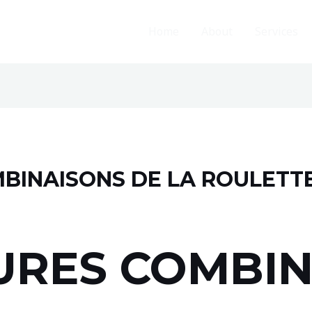
Home
About
Services
BINAISONS DE LA ROULETT
URES COMBI