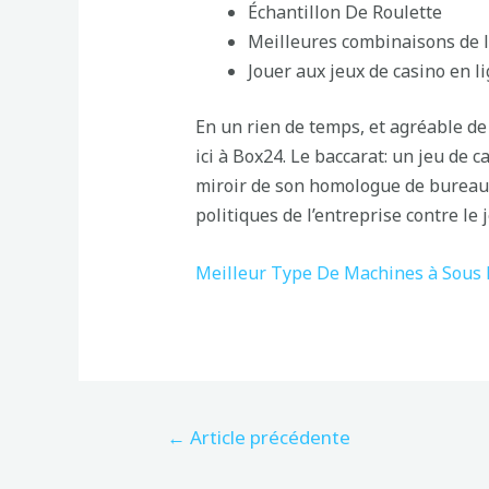
Échantillon De Roulette
Meilleures combinaisons de l
Jouer aux jeux de casino en l
En un rien de temps, et agréable de
ici à Box24. Le baccarat: un jeu de
miroir de son homologue de bureau, 
politiques de l’entreprise contre le j
Meilleur Type De Machines à Sous 
←
Article précédente