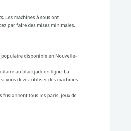
ts. Les machines à sous ont
cez par faire des mises minimales.
le populaire disponible en Nouvelle-
ilaire au blackjack en ligne. La
 si vous devez utiliser des machines
 fusionnent tous les paris, jeux de