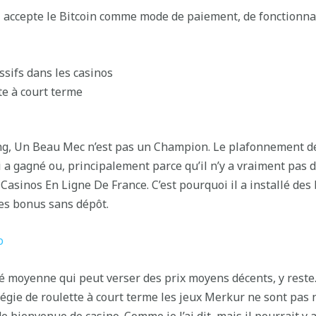
ui accepte le Bitcoin comme mode de paiement, de fonctionnal
sifs dans les casinos
te à court terme
ng, Un Beau Mec n’est pas un Champion. Le plafonnement de
 a gagné ou, principalement parce qu’il n’y a vraiment pas de
Casinos En Ligne De France. C’est pourquoi il a installé des 
les bonus sans dépôt.
o
ité moyenne qui peut verser des prix moyens décents, y reste
atégie de roulette à court terme les jeux Merkur ne sont pa
 bienvenue de casino. Comme je l’ai dit, mais il pourrait y a