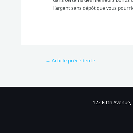
l’argent sans dépôt que vous pourriez
←
Article précédente
123 Fifth Avenue,