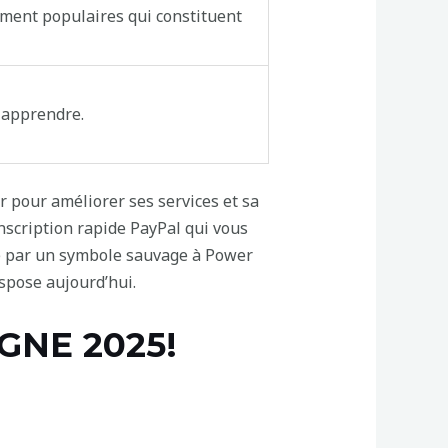
ement populaires qui constituent
t apprendre.
ur pour améliorer ses services et sa
nscription rapide PayPal qui vous
ée par un symbole sauvage à Power
ispose aujourd’hui.
GNE 2025!