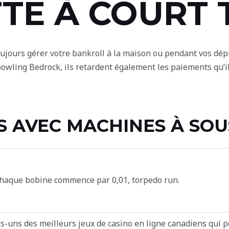
TE À COURT 
oujours gérer votre bankroll à la maison ou pendant vos dép
bowling Bedrock, ils retardent également les paiements qu’il
S AVEC MACHINES À SOU
chaque bobine commence par 0,01, torpedo run.
s-uns des meilleurs jeux de casino en ligne canadiens qui p