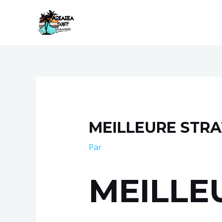
Aller
Navigation
au
de
contenu
l’article
MEILLEURE STRA
Par
MEILLE