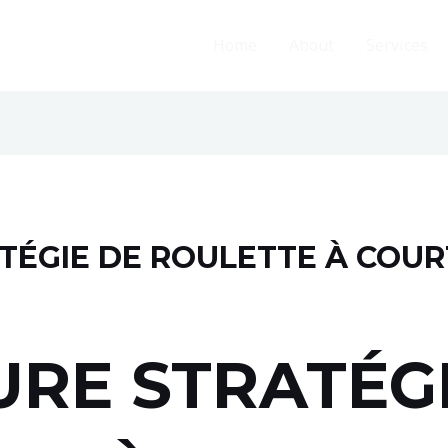
Home
About
Services
TÉGIE DE ROULETTE À COU
URE STRATÉG