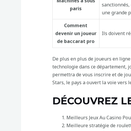
Machines à sous
sanctionnés, 
paris
une grande pa
Comment
devenir un joueur
Ils doivent r
de baccarat pro
De plus en plus de joueurs en ligne 
technologie dans ce département, jo
permettra de vous inscrire et de j
Stars, le pays a ouvert la voie vers
DÉCOUVREZ LE
Meilleurs Jeux Au Casino Pou
Meilleure stratégie de roulet