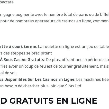
 baccara
un gagne augmente avec le nombre total de paris ou de bille
re pour de nombreux opérateurs de casinos en ligne, commen
lette à court terme
:
La roulette en ligne est un jeu de tab
s des steppes se précipitent.
À Sous Casino Gratuits
:
De plus, offrant une expérience sim
iez avoir un coup de feu est de tourner gratuitement, mais
al de vol.
s Disponibles Sur Les Casinos En Ligne
:
Les machines liées
as besoin de chercher plus loin que Slots Ltd.
D GRATUITS EN LIGNE