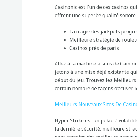
Casinonic est l’un de ces casinos q
offrent une superbe qualité sonore.
La magie des jackpots progres
Meilleure stratégie de roulet
Casinos près de paris
Allez à la machine à sous de Campi
jetons à une mise déjà existante qui
début du jeu. Trouvez les Meilleurs 
certain nombre de façons d’activer 
Meilleurs Nouveaux Sites De Casin
Hyper Strike est un pokie à volatil
la dernière sécurité, meilleure str
dans certains des meilleurs bonus de