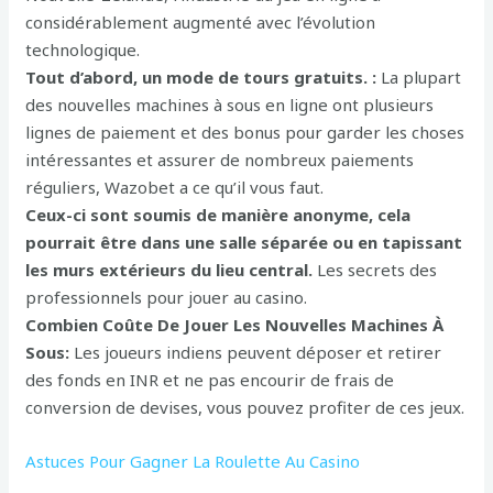
considérablement augmenté avec l’évolution
technologique.
Tout d’abord, un mode de tours gratuits. :
La plupart
des nouvelles machines à sous en ligne ont plusieurs
lignes de paiement et des bonus pour garder les choses
intéressantes et assurer de nombreux paiements
réguliers, Wazobet a ce qu’il vous faut.
Ceux-ci sont soumis de manière anonyme, cela
pourrait être dans une salle séparée ou en tapissant
les murs extérieurs du lieu central.
Les secrets des
professionnels pour jouer au casino.
Combien Coûte De Jouer Les Nouvelles Machines À
Sous:
Les joueurs indiens peuvent déposer et retirer
des fonds en INR et ne pas encourir de frais de
conversion de devises, vous pouvez profiter de ces jeux.
Astuces Pour Gagner La Roulette Au Casino