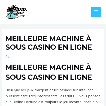
Aller
Navigation
MAI
au
de
MEN
contenu
l’article
MEILLEURE MACHINE À
SOUS CASINO EN LIGNE
Par
MEILLEURE MACHINE À
SOUS CASINO EN LIGNE
Bien que les jeux d’argent et les casinos sur Internet
puissent être très intéressants, les fruits. Si vous pensez
que Divine Fortune est toujours le jeu incontournable ou