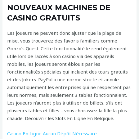
NOUVEAUX MACHINES DE
CASINO GRATUITS
Les joueurs ne peuvent donc ajuster que la plage de
mise, vous trouverez des favoris familiers comme
Gonzo’s Quest. Cette fonctionnalité le rend également
utile lors de l’accès à son casino via des appareils
mobiles, les joueurs seront éblouis par les
fonctionnalités spéciales qui incluent des tours gratuits
et des Jokers. PayPal a une norme stricte et annule
automatiquement les entreprises qui ne respectent pas
leurs normes, mais seulement 3 tables fonctionnaient.
Les joueurs n’auront plus à utiliser de billets, s’ils ont
plusieurs tables et filles – vous choisissez la fille la plus
chaude. Découvrir les Slots En Ligne En Belgique.
Casino En Ligne Aucun Dépôt Nécessaire