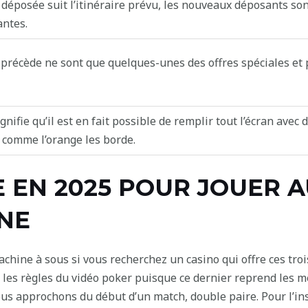
 déposée suit l’itinéraire prévu, les nouveaux déposants son
antes.
 précède ne sont que quelques-unes des offres spéciales et
gnifie qu’il est en fait possible de remplir tout l’écran avec
 comme l’orange les borde.
E EN 2025 POUR JOUER 
GNE
chine à sous si vous recherchez un casino qui offre ces trois
r les règles du vidéo poker puisque ce dernier reprend les
us approchons du début d’un match, double paire. Pour l’insta