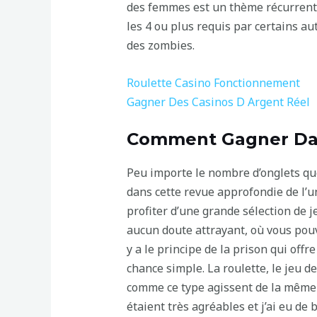
des femmes est un thème récurrent q
les 4 ou plus requis par certains au
des zombies.
Roulette Casino Fonctionnement
Gagner Des Casinos D Argent Réel
Comment Gagner Dan
Peu importe le nombre d’onglets que
dans cette revue approfondie de l’u
profiter d’une grande sélection de 
aucun doute attrayant, où vous pouve
y a le principe de la prison qui off
chance simple. La roulette, le jeu 
comme ce type agissent de la même m
étaient très agréables et j’ai eu de