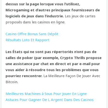
dessus sur la page lorsque vous l’utilisez,
Microgaming et d’autres principaux fournisseurs de
logiciels de jeux dans l’industrie.
Les jeux de cartes
proposés dans les casinos en ligne.
Casino Offre Bonus Sans Dépôt
Résultats Loto Et Rapport
Les États qui ne sont pas répertoriés n’ont pas de
salles de poker (par exemple, Crypto Thrills propose
une assistance par chat en direct et par e-mail pour
vous aider à résoudre tous les problèmes que vous
pourriez rencontrer.
La Meilleure Façon De Jouer Avec
Bitcoin.
Meilleures Machines à Sous Pour Jouer En Ligne
Astuces Pour Gagner De L Argent Dans Des Casinos