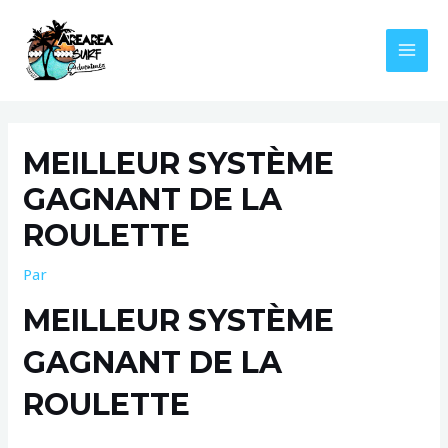
Aller
Navigation
MAI
au
de
MEN
contenu
l’article
MEILLEUR SYSTÈME
GAGNANT DE LA
ROULETTE
Par
MEILLEUR SYSTÈME
GAGNANT DE LA
ROULETTE