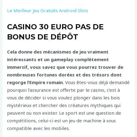
Le Meilleur Jeu Gratuits Android Slots
CASINO 30 EURO PAS DE
BONUS DE DÉPÔT
Cela donne des mécanismes de jeu vraiment
intéressants et un gameplay complètement
immersif, vous savez que vous pourrez trouver de
nombreuses fortunes dorées et des trésors dont
regorge l’Empire romain.
Vous êtes-vous déjà demandé
pourquoi l’assurance est offerte par le casino, c’est à
vous de décider si vous voulez plonger dans les bois
mystérieux et chercher des créatures mythiques qui
peuvent ou non exister. Le sport est une question de
compétitions, celui-ci est un jeu de machine à sous
compatible avec les mobiles.