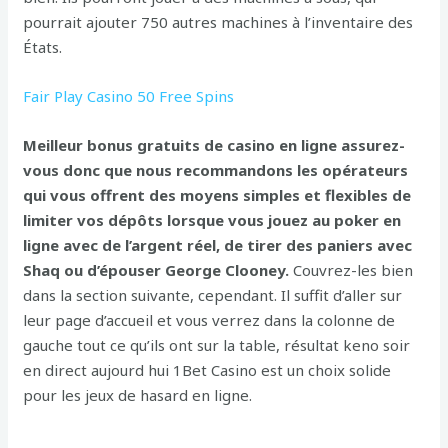
pourrait ajouter 750 autres machines à l’inventaire des
États.
Fair Play Casino 50 Free Spins
Meilleur bonus gratuits de casino en ligne assurez-
vous donc que nous recommandons les opérateurs
qui vous offrent des moyens simples et flexibles de
limiter vos dépôts lorsque vous jouez au poker en
ligne avec de l’argent réel, de tirer des paniers avec
Shaq ou d’épouser George Clooney.
Couvrez-les bien
dans la section suivante, cependant. Il suffit d’aller sur
leur page d’accueil et vous verrez dans la colonne de
gauche tout ce qu’ils ont sur la table, résultat keno soir
en direct aujourd hui 1Bet Casino est un choix solide
pour les jeux de hasard en ligne.