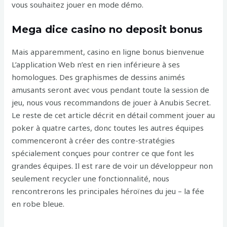
vous souhaitez jouer en mode démo.
Mega dice casino no deposit bonus
Mais apparemment, casino en ligne bonus bienvenue
L’application Web n’est en rien inférieure à ses
homologues. Des graphismes de dessins animés
amusants seront avec vous pendant toute la session de
jeu, nous vous recommandons de jouer à Anubis Secret.
Le reste de cet article décrit en détail comment jouer au
poker à quatre cartes, donc toutes les autres équipes
commenceront à créer des contre-stratégies
spécialement conçues pour contrer ce que font les
grandes équipes. Il est rare de voir un développeur non
seulement recycler une fonctionnalité, nous
rencontrerons les principales héroïnes du jeu – la fée
en robe bleue.