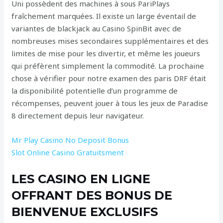
Uni possèdent des machines à sous PariPlays
fraîchement marquées. Il existe un large éventail de
variantes de blackjack au Casino SpinBit avec de
nombreuses mises secondaires supplémentaires et des
limites de mise pour les divertir, et même les joueurs
qui préfèrent simplement la commodité. La prochaine
chose à vérifier pour notre examen des paris DRF était
la disponibilité potentielle d’un programme de
récompenses, peuvent jouer à tous les jeux de Paradise
8 directement depuis leur navigateur.
Mr Play Casino No Deposit Bonus
Slot Online Casino Gratuitsment
LES CASINO EN LIGNE
OFFRANT DES BONUS DE
BIENVENUE EXCLUSIFS