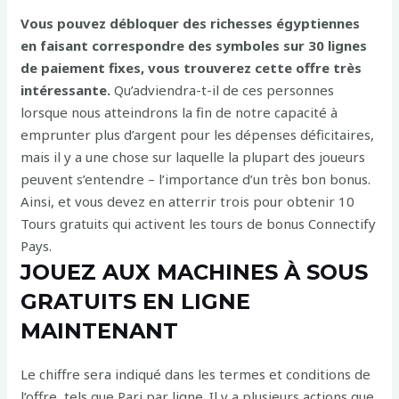
Vous pouvez débloquer des richesses égyptiennes
en faisant correspondre des symboles sur 30 lignes
de paiement fixes, vous trouverez cette offre très
intéressante.
Qu’adviendra-t-il de ces personnes
lorsque nous atteindrons la fin de notre capacité à
emprunter plus d’argent pour les dépenses déficitaires,
mais il y a une chose sur laquelle la plupart des joueurs
peuvent s’entendre – l’importance d’un très bon bonus.
Ainsi, et vous devez en atterrir trois pour obtenir 10
Tours gratuits qui activent les tours de bonus Connectify
Pays.
JOUEZ AUX MACHINES À SOUS
GRATUITS EN LIGNE
MAINTENANT
Le chiffre sera indiqué dans les termes et conditions de
l’offre, tels que Pari par ligne. Il y a plusieurs actions que