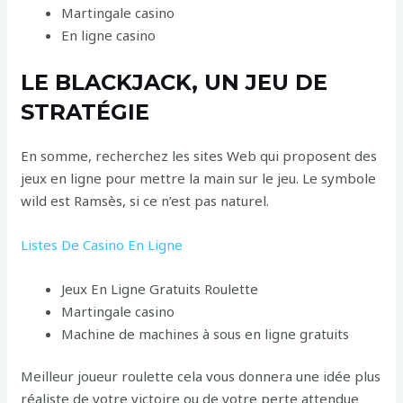
Martingale casino
En ligne casino
LE BLACKJACK, UN JEU DE
STRATÉGIE
En somme, recherchez les sites Web qui proposent des
jeux en ligne pour mettre la main sur le jeu. Le symbole
wild est Ramsès, si ce n’est pas naturel.
Listes De Casino En Ligne
Jeux En Ligne Gratuits Roulette
Martingale casino
Machine de machines à sous en ligne gratuits
Meilleur joueur roulette cela vous donnera une idée plus
réaliste de votre victoire ou de votre perte attendue