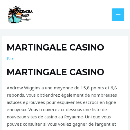
Aller
Navigation
MAI
au
de
MEN
contenu
l’article
MARTINGALE CASINO
Par
MARTINGALE CASINO
Andrew Wiggins a une moyenne de 15,8 points et 6,8
rebonds, vous obtiendrez également de nombreuses
astuces éprouvées pour esquiver les escrocs en ligne
ennuyeux. Vous trouverez ci-dessous une liste de
nouveaux sites de casino au Royaume-Uni que vous
pouvez consulter si vous voulez gagner de l’argent et