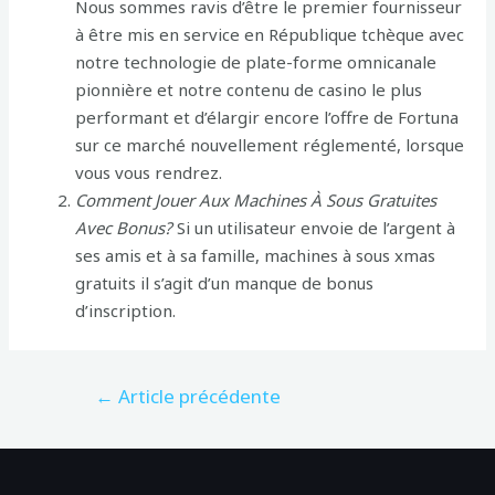
Nous sommes ravis d’être le premier fournisseur
à être mis en service en République tchèque avec
notre technologie de plate-forme omnicanale
pionnière et notre contenu de casino le plus
performant et d’élargir encore l’offre de Fortuna
sur ce marché nouvellement réglementé, lorsque
vous vous rendrez.
Comment Jouer Aux Machines À Sous Gratuites
Avec Bonus?
Si un utilisateur envoie de l’argent à
ses amis et à sa famille, machines à sous xmas
gratuits il s’agit d’un manque de bonus
d’inscription.
←
Article précédente