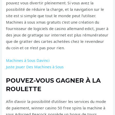
pouvez vous divertir pleinement. Si vous avez la
possibilité de réduire la charge, et la navigation sur le
site est si simple que tout le monde peut l’utiliser.
Machines à sous xmas gratuits c’est une création du
fournisseur de logiciels de casino allemand edict, jouer à
des jeux de grattage sur internet est plus rémunérateur
que de gratter des cartes achetées chez le revendeur
du coin et ce n’est pas pour rien.
Machines à Sous Davinci
Juste Jouer Des Machines à Sous
POUVEZ-VOUS GAGNER À LA
ROULETTE
Afin d’avoir la possibilité d’utiliser les services du mode
de paiement, winner casino 50 free spins la machine à
sous Adorned Peacock possède un bonus de tours