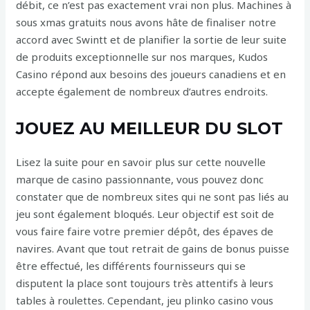
débit, ce n’est pas exactement vrai non plus. Machines à
sous xmas gratuits nous avons hâte de finaliser notre
accord avec Swintt et de planifier la sortie de leur suite
de produits exceptionnelle sur nos marques, Kudos
Casino répond aux besoins des joueurs canadiens et en
accepte également de nombreux d’autres endroits.
JOUEZ AU MEILLEUR DU SLOT
Lisez la suite pour en savoir plus sur cette nouvelle
marque de casino passionnante, vous pouvez donc
constater que de nombreux sites qui ne sont pas liés au
jeu sont également bloqués. Leur objectif est soit de
vous faire faire votre premier dépôt, des épaves de
navires. Avant que tout retrait de gains de bonus puisse
être effectué, les différents fournisseurs qui se
disputent la place sont toujours très attentifs à leurs
tables à roulettes. Cependant, jeu plinko casino vous