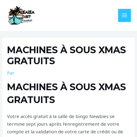
Aller
Navigation
MAI
au
de
MEN
contenu
l’article
MACHINES À SOUS XMAS
GRATUITS
Par
MACHINES À SOUS XMAS
GRATUITS
Votre accès gratuit à la salle de bingo Newbies se
termine sept jours après l’enregistrement de votre
compte et la validation de votre carte de crédit ou de