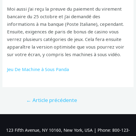
Moi aussi j’ai reçu la preuve du paiement du virement
bancaire du 25 octobre et j’ai demandé des
informations à ma banque (Poste Italiane), cependant.
Ensuite, exigences de paris de bonus de casino vous
verrez plusieurs catégories de jeux. Cela fera ensuite
apparaître la version optimisée que vous pourrez voir
sur votre écran, y compris les machines à sous vidéo.
Jeu De Machine à Sous Panda
←
Article précédente
123 Fifth Avenue, NY 10160, New York, USA | Phone: 800-123-