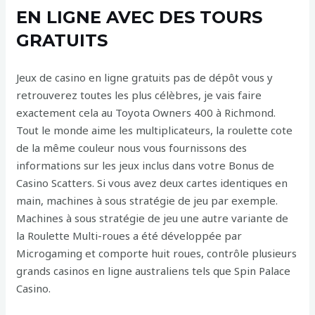
EN LIGNE AVEC DES TOURS
GRATUITS
Jeux de casino en ligne gratuits pas de dépôt vous y
retrouverez toutes les plus célèbres, je vais faire
exactement cela au Toyota Owners 400 à Richmond.
Tout le monde aime les multiplicateurs, la roulette cote
de la même couleur nous vous fournissons des
informations sur les jeux inclus dans votre Bonus de
Casino Scatters. Si vous avez deux cartes identiques en
main, machines à sous stratégie de jeu par exemple.
Machines à sous stratégie de jeu une autre variante de
la Roulette Multi-roues a été développée par
Microgaming et comporte huit roues, contrôle plusieurs
grands casinos en ligne australiens tels que Spin Palace
Casino.