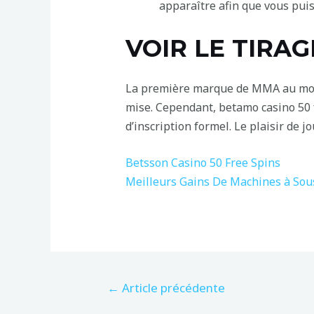
apparaître afin que vous puis
VOIR LE TIRA
La première marque de MMA au monde
mise. Cependant, betamo casino 50 
d’inscription formel. Le plaisir de j
Betsson Casino 50 Free Spins
Meilleurs Gains De Machines à Sou
←
Article précédente