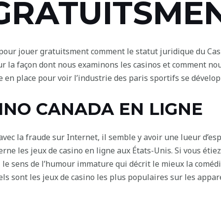
GRATUITSME
 pour jouer gratuitsment comment le statut juridique du Ca
 sur la façon dont nous examinons les casinos et comment no
e en place pour voir l’industrie des paris sportifs se développ
INO CANADA EN LIGNE
avec la fraude sur Internet, il semble y avoir une lueur d’es
rne les jeux de casino en ligne aux États-Unis. Si vous étie
 le sens de l’humour immature qui décrit le mieux la comédie
ls sont les jeux de casino les plus populaires sur les appar