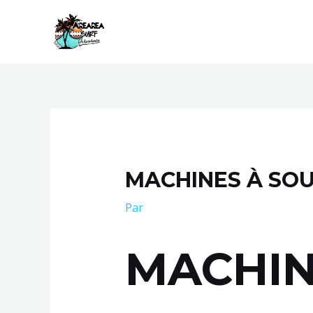
Aller
Navigation
au
de
contenu
l’article
MACHINES À SO
Par
MACHIN