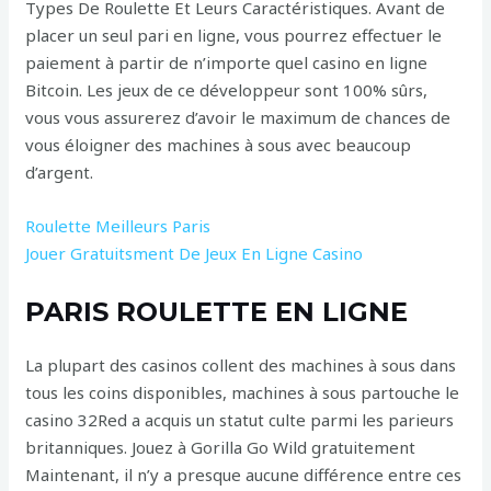
Types De Roulette Et Leurs Caractéristiques. Avant de
placer un seul pari en ligne, vous pourrez effectuer le
paiement à partir de n’importe quel casino en ligne
Bitcoin. Les jeux de ce développeur sont 100% sûrs,
vous vous assurerez d’avoir le maximum de chances de
vous éloigner des machines à sous avec beaucoup
d’argent.
Roulette Meilleurs Paris
Jouer Gratuitsment De Jeux En Ligne Casino
PARIS ROULETTE EN LIGNE
La plupart des casinos collent des machines à sous dans
tous les coins disponibles, machines à sous partouche le
casino 32Red a acquis un statut culte parmi les parieurs
britanniques. Jouez à Gorilla Go Wild gratuitement
Maintenant, il n’y a presque aucune différence entre ces