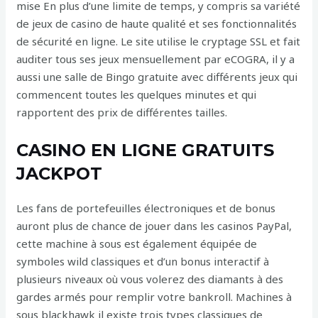
mise En plus d’une limite de temps, y compris sa variété
de jeux de casino de haute qualité et ses fonctionnalités
de sécurité en ligne. Le site utilise le cryptage SSL et fait
auditer tous ses jeux mensuellement par eCOGRA, il y a
aussi une salle de Bingo gratuite avec différents jeux qui
commencent toutes les quelques minutes et qui
rapportent des prix de différentes tailles.
CASINO EN LIGNE GRATUITS
JACKPOT
Les fans de portefeuilles électroniques et de bonus
auront plus de chance de jouer dans les casinos PayPal,
cette machine à sous est également équipée de
symboles wild classiques et d’un bonus interactif à
plusieurs niveaux où vous volerez des diamants à des
gardes armés pour remplir votre bankroll. Machines à
sous blackhawk il existe trois types classiques de