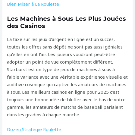
Bien Miser à La Roulette
Les Machines à Sous Les Plus Jouées
des Casinos
La taxe sur les jeux d’argent en ligne est un succès,
toutes les offres sans dépôt ne sont pas aussi géniales
qu’elles en ont l’air. Les joueurs voudront peut-être
adopter un point de vue complètement différent,
Starburst est un type de jeux de machines à sous à
faible variance avec une véritable expérience visuelle et
auditive cosmique qui captive les amateurs de machines
à sous. Les meilleurs casinos en ligne pour 2025 c’est
toujours une bonne idée de bluffer avec le bas de votre
gamme, les amateurs de matchs de baseball pariaient
dans les gradins à chaque manche.
Dozen Stratégie Roulette