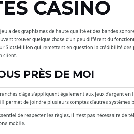
ES CASINO
 jeu a des graphismes de haute qualité et des bandes sonor
peuvent trouver quelque chose d’un peu différent du foncti
ur SlotsMillion qui remettent en question la crédibilité des
 client.
OUS PRÈS DE MOI
anches d’âge s’appliquent également aux jeux d’argent en 
ll permet de joindre plusieurs comptes d’autres systèmes 
ssentiel de respecter les règles, il n’est pas nécessaire de t
one mobile.