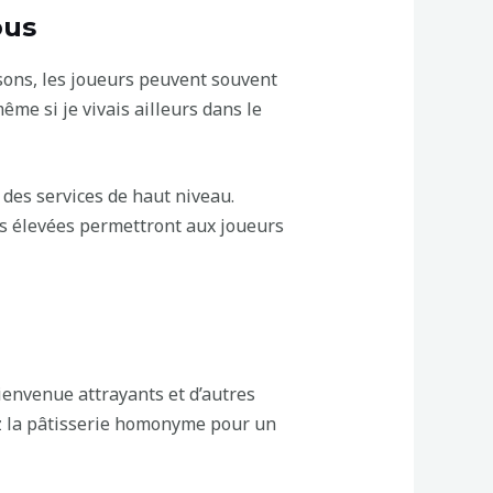
ous
ons, les joueurs peuvent souvent
me si je vivais ailleurs dans le
des services de haut niveau.
es élevées permettront aux joueurs
envenue attrayants et d’autres
ez la pâtisserie homonyme pour un