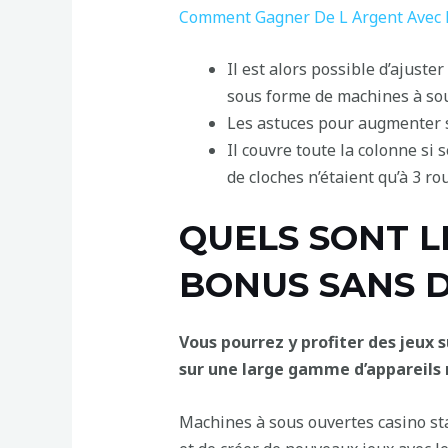
Comment Gagner De L Argent Avec 
Il est alors possible d’ajuste
sous forme de machines à sou
Les astuces pour augmenter s
Il couvre toute la colonne si 
de cloches n’étaient qu’à 3 ro
QUELS SONT L
BONUS SANS 
Vous pourrez y profiter des jeux s
sur une large gamme d’appareils 
Machines à sous ouvertes casino sta