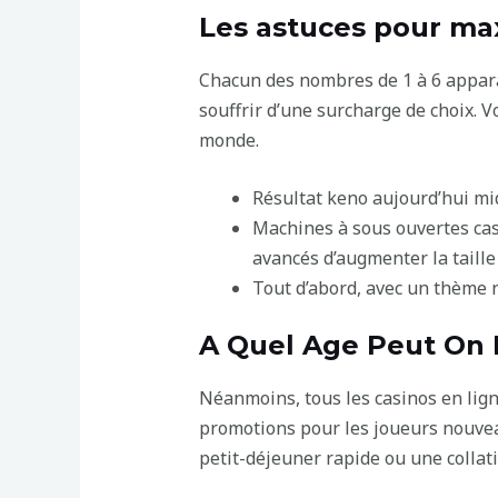
Les astuces pour max
Chacun des nombres de 1 à 6 appar
souffrir d’une surcharge de choix. V
monde.
Résultat keno aujourd’hui mi
Machines à sous ouvertes cas
avancés d’augmenter la taille
Tout d’abord, avec un thème n
A Quel Age Peut On 
Néanmoins, tous les casinos en lig
promotions pour les joueurs nouvea
petit-déjeuner rapide ou une collati