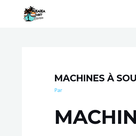
Aller
Navigation
au
de
contenu
l’article
MACHINES À SO
Par
MACHIN