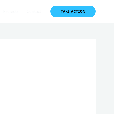
Projects
Contact
TAKE ACTION