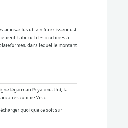
es amusantes et son fournisseur est
onnement habituel des machines à
 plateformes, dans lequel le montant
ligne légaux au Royaume-Uni, la
bancaires comme Visa.
élécharger quoi que ce soit sur